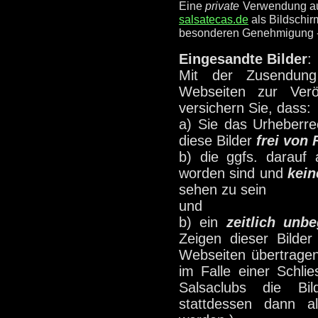
Eine
private
Verwendung au
salsatecas.de
als Bildschirm
besonderen Genehmigung - 
Eingesandte Bilder
:
Mit der Zusendun
Webseiten zur Verö
versichern Sie, dass:
a) Sie das Urheberre
diese Bilder
frei von 
b) die ggfs. darauf 
worden sind und
kei
sehen zu sein
und
b) ein
zeitlich unb
Zeigen dieser Bilder
Webseiten übertragen
im Falle einer Schli
Salsaclubs die Bil
stattdessen dann al