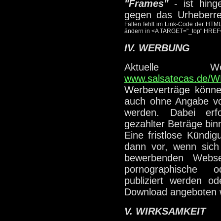
"Frames"
- ist hing
gegen das Urheberr
Fällen fehlt im Link-Code der HTM
ändern in <A TARGET="_top" HREF="ht
IV. WERBUNG
Aktuelle Wer
www.salsatecas.de
Werbeverträge können
auch ohne Angabe vo
werden. Dabei erfo
gezahlter Beträge bin
Eine fristlose Kündig
dann vor, wenn sich 
bewerbenden Websei
pornographische o
publiziert werden o
Download angeboten 
V. WIRKSAMKEIT