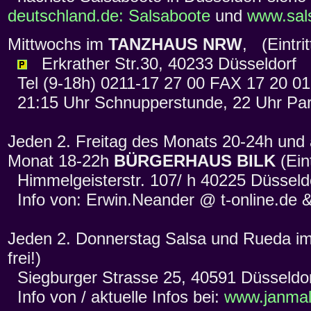
deutschland.de: Salsaboote
und
www.sals
Mittwochs im
TANZHAUS NRW
, (Eintr
Erkrather Str.30, 40233 Düsseldorf
Tel (9-18h) 0211-17 27 00 FAX 17 20 0
21:15 Uhr Schnupperstunde, 22 Uhr Par
Jeden 2. Freitag des Monats 20-24h und
Monat 18-22h
BÜRGERHAUS BILK
(Eint
Himmelgeisterstr. 107/ h 40225 Düsseld
Info von: Erwin.Neander @ t-online.de 
Jeden 2. Donnerstag Salsa und Rueda i
frei!)
Siegburger Strasse 25, 40591 Düsseldo
Info von / aktuelle Infos bei:
www.janmal