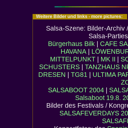
Weitere Bilder und links - more pictures:
Salsa-Szene: Bilder-Archiv 
Salsa-Partie
Bürgerhaus Bilk
|
CAFE SA
HAVANA
|
LÖWENBURG
MITTELPUNKT
|
MK II
|
S
SCHUSTERS
|
TANZHAUS 
DRESEN
|
TG81
|
ULTIMA PA
Z
SALSABOOT 2004
|
SALS
Salsaboot 19.8. 
Bilder des Festivals / Kong
SALSAFEVERDAYS 20
SALSAF