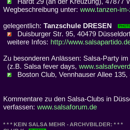
Hardt 29 (an der Kreuzung), 47877 Wil
Wegbeschreibung unter:
www.tanzen-im-
gelegentlich:
Tanzschule DRESEN
Duisburger Str. 95, 40479 Düsseldor
weitere Infos:
http://www.salsapartido.d
Zu besonderen Anlässen: Salsa-Party i
(z.B. Salsa fever days,
www.salsafever
Boston Club, Vennhauser Allee 135, 4
Kommentare zu den Salsa-Clubs in Düssel
verfassen:
www.salsaforum.de
* * * KEIN SALSA MEHR - ARCHVBILDER: * * *