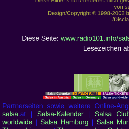
Diese Bilder sind urheberrechtlich 
von sa
Design/Copyright © 1998-2002 
/Discl
Diese Seite:
www.radio101.info/sal
Lesezeichen ab
Salsa-Calendar
NEW PICTURES
SALSA-TICKET
Salsa in Austria
Salsa in Germany
Salsa worldwid
Partnerseiten sowie weitere Online-
salsa
.at |
Salsa-Kalender
|
Salsa Clu
worldwide
|
Salsa Hamburg
|
Salsa Mü