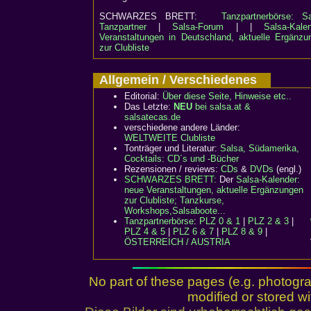
SCHWARZES BRETT:
Tanzpartnerbörse: Sa
Tanzpartner
|
Salsa-Forum
| |
Salsa-Kalen
Veranstaltungen in Deutschland, aktuelle Ergänzu
zur Clubliste
Allgemein / Verschiedenes
Editorial:
Über diese Seite, Hinweise etc..
Das Letzte:
NEU
bei salsa.at &
salsatecas.de
verschiedene andere Länder:
WELTWEITE Clubliste
Tonträger und Literatur:
Salsa, Südamerika,
Cocktails: CD´s und -Bücher
Rezensionen / reviews:
CDs
&
DVDs
(engl.)
SCHWARZES BRETT:
Der
Salsa-Kalender:
neue Veranstaltungen, aktuelle Ergänzungen
zur Clubliste; Tanzkurse,
Workshops,Salsaboote...
Tanzpartnerbörse
:
PLZ 0 & 1
|
PLZ 2 & 3
|
PLZ 4 & 5
|
PLZ 6 & 7
|
PLZ 8 & 9
|
ÖSTERREICH / AUSTRIA
No part of these pages (e.g. photogr
modified or stored wi