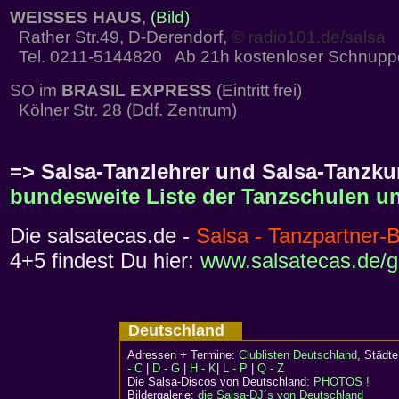
WEISSES HAUS
,
(Bild)
Rather Str.49, D-Derendorf,
© radio101.de/salsa
Tel. 0211-5144820 Ab 21h kostenloser Schnupp
SO im
BRASIL EXPRESS
(Eintritt frei)
Kölner Str. 28 (Ddf. Zentrum)
=> Salsa-Tanzlehrer und Salsa-Tanzkur
bundesweite Liste der Tanzschulen un
Die salsatecas.de -
Salsa - Tanzpartner-
4+5 findest Du hier:
www.salsatecas.de/g
Deutschland
Adressen + Termine:
Clublisten Deutschland
, Städ
- C
|
D - G
|
H - K
|
L - P
|
Q - Z
Die Salsa-Discos von Deutschland:
PHOTOS !
Bildergalerie:
die Salsa-DJ´s von Deutschland