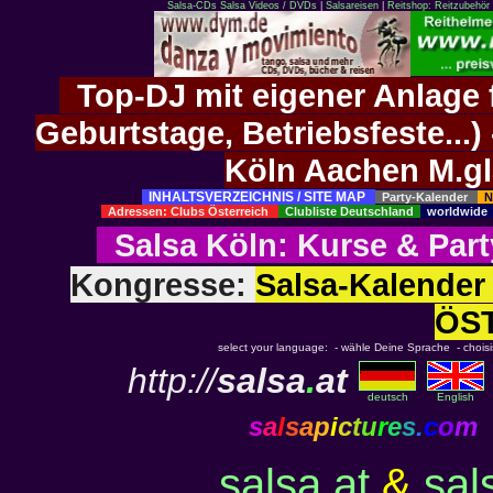
Salsa-CDs
Salsa Videos / DVDs
|
Salsareisen
|
Reitshop: Reitzubehör 
Top-DJ mit eigener Anlage f
Geburtstage, Betriebsfeste..
Köln Aachen M.g
INHALTSVERZEICHNIS / SITE MAP
Party-Kalender
N
Adressen: Clubs Österreich
Clubliste Deutschland
worldwid
Salsa Köln
:
Kurse
&
Part
Kongresse:
Salsa-Kalend
ÖS
select your language: - wähle Deine Sprache - choisiss
http://
salsa
.
at
deutsch
English
s
a
l
s
a
p
i
c
t
u
r
e
s
.
c
o
m
salsa.at
&
sal