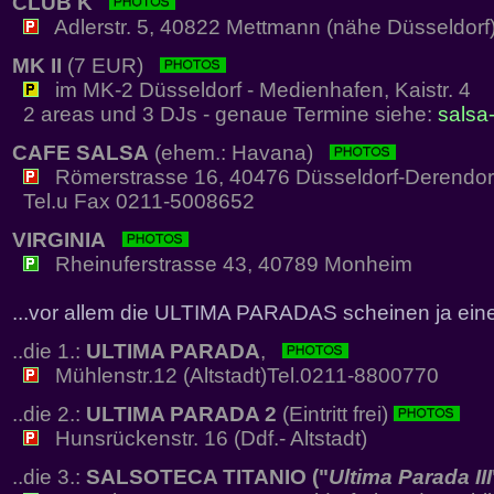
CLUB K
Adlerstr. 5, 40822 Mettmann (nähe Düsseldorf
MK II
(7 EUR)
im MK-2 Düsseldorf - Medienhafen, Kaistr. 4
2 areas und 3 DJs - genaue Termine siehe:
salsa-
CAFE SALSA
(ehem.: Havana)
Römerstrasse 16, 40476 Düsseldorf-Derendor
Tel.u Fax 0211-5008652
VIRGINIA
Rheinuferstrasse 43, 40789 Monheim
...vor allem die ULTIMA PARADAS scheinen ja eine
..die 1.:
ULTIMA PARADA
,
Mühlenstr.12 (Altstadt)Tel.0211-8800770
..die 2.:
ULTIMA PARADA 2
(Eintritt frei)
Hunsrückenstr. 16 (Ddf.- Altstadt)
..die 3.:
SALSOTECA TITANIO ("
Ultima Parada III