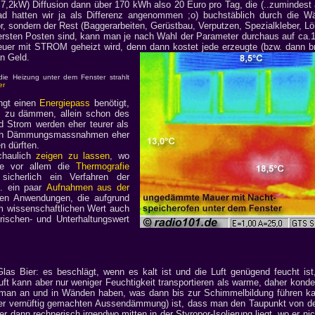
7,2kW) Diffusion dann über 170 kWh also 20 Euro pro Tag, die (..zumindest 
 hatten wir ja als Differenz angenommen ;o) buchstäblich durch die 
r, sondern der Rest (Baggerarbeiten, Gerüstbau, Verputzen, Spezialkleber, L
ersten Posten sind, kann man je nach Wahl der Parameter durchaus auf ca.1
teuer mit STROM geheizt wird, denn dann kostet jede erzeugte (bzw. dann br
n Geld.
ie Heizung unter dem Fenster strahlt
er
ingt einen
Energiepass
benötigt,
us zu dämmen, allein schon des
 Strom werden eher teurer als
 sich Dämmungsmassnahmen eher
n dürften.
chaulich
zeigen zu lassen
, wo
te vor allem die
Thermografie
icherlich ein Verfahren der
B. ein paar
Aufnahmen aus der
en Anwendungen, die aufgrund
m wissenschaftlichen Wert auch
rischen- und Unterhaltungswert
s Bier: es beschlägt, wenn es kalt ist und die Luft genügend feucht ist,
uft kann aber nur weniger Feuchtigkeit transportieren als warme, daher kond
man an und in Wänden haben, was dann bis zur Schimmelbildung führen kann
jeder vernüftig gemachten Aussendämmung) ist, dass man den Taupunkt von 
r dann rechnerisch irgendwo mitten in der Styropor-Isolierung liegt, wo er nic