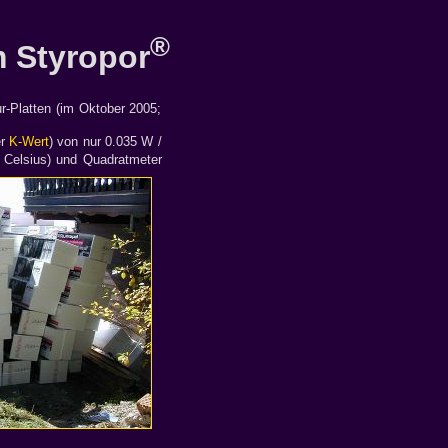
®
 Styropor
-Platten (im Oktober 2005;
er
K-Wert
) von nur 0.035 W /
Celsius) und Quadratmeter