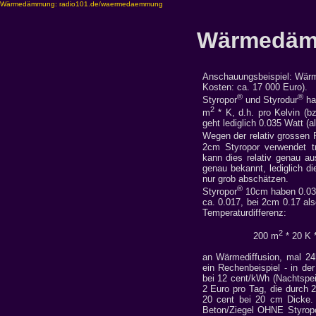
Wärmedämmung: radio101.de/waermedaemmung
Wärmedämm
Anschauungsbeispiel: Wärm
Kosten: ca. 17 000 Euro).
®
®
Styropor
und Styrodur
ha
2
m
* K, d.h. pro Kelvin (
geht lediglich 0.035 Watt (a
Wegen der relativ grossen
2cm Styropor verwendet t
kann dies relativ genau au
genau bekannt, lediglich d
nur grob abschätzen.
®
Styropor
10cm haben 0.03
ca. 0.017, bei 2cm 0.17 al
Temperaturdifferenz:
2
200 m
* 20 K 
an Wärmediffusion, mal 24h
ein Rechenbeispiel - in der
bei 12 cent/kWh (Nachtspei
2 Euro pro Tag, die durch 
20 cent bei 20 cm Dicke. 
Beton/Ziegel OHNE Styropo