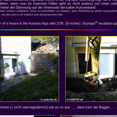
oblem, wenn man (in manchen Fällen geht es nicht anders) von innen sta
 hinter der Dämmung auf der Innenseite der kalten Aussenwand.
en einfach aufkleben, ohne es hinterlüften zu müssen; jede Hinterlüftung würde zwangsläuf
.
a dort dann Luft erwärmt und abtransportiert wird
®
of a house in the Austrian Alps with 2/3ft. (8 inches) -Styropor
insulation p
Vorher (= nicht wärmegedämmt) sah es so aus ......dann kam der Bagger.......