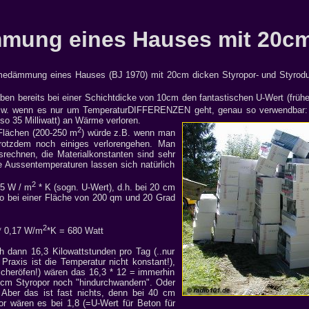
ung eines Hauses mit 20cm
edämmung eines Hauses (BJ 1970) mit 20cm dicken Styropor- und Styrodur
ben bereits bei einer Schichtdicke von 10cm den fantastischen U-Wert (früh
bzw. wenn es nur um TemperaturDIFFERENZEN geht, genau so verwendbar: 
lso 35 Milliwatt) an Wärme verloren.
2
 Flächen (200-250 m
) würde z.B. wenn man
rotzdem noch einiges verlorengehen. Man
srechnen, die Materialkonstanten sind sehr
ie Aussentemperaturen lassen sich natürlich
2
5 W / m
* K (sogn. U-Wert), d.h. bei 20 cm
so bei einer Fläche von 200 qm und 20 Grad
2
* 0,17 W/m
*K = 680 Watt
 dann 16,3 Kilowattstunden pro Tag (..nur
 Praxis ist die Temperatur nicht konstant!),
cheröfen!) wären das 16,3 * 12 = immerhin
2cm Styropor noch "hindurchwandern". Oder
Aber das ist fast nichts, denn bei 40 cm
r wären es bei 1,8 (=U-Wert für Beton für