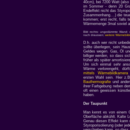
40cm), bei 7200 Watt (also 
im Sommer - denn 20 Grad
Endeffekt nicht das Styropo
Zusammenhang....) die teu
kommen; erst recht, falls 
Wärmemenge 3mal soviel a
Bild rechts: ungedämmte Wand: d
nach draussen;
weitere Wärmebild
D.h. auch wer nicht unbed
sollte überlegen, sein Ha
Geldes wegen. Gas, Öl und
billiger werden, so dass
früher als später amortisiere
Um sich einmal sehr ans
Wärme verlorengeht, dürf
mittels Wärmebildkamera
s
ersten Wahl sein. Hier z.
Bauthermografie
und ander
ihrer Farbgebung neben de
oft einen gewissen künstle
haben.
Der Taupunkt
Man kennt es von einem Gla
Oberfläche abkühlt. Kalte L
Genau diesen Effekt kann 
Styroporisolierung (oder 
verschieben kann, so dass e