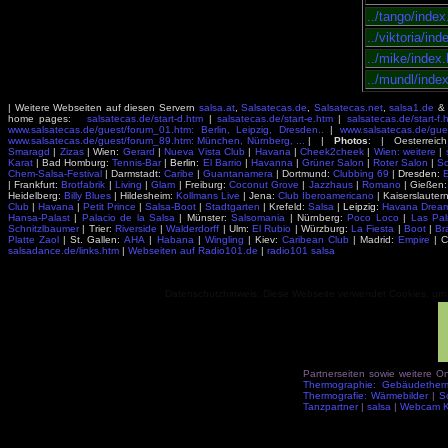
../tango/inde
../viktoria/in
../mike/index
../mundl/inde
| Weitere Webseiten auf diesen Servern
salsa.at
,
Salsatecas.de
,
Salsatecas.net
,
salsa1.de
home pages:
salsatecas.de/start-d.htm
|
salsatecas.de/start-e.htm
|
salsatecas.de/start-f.
www.salsatecas.de/guest/forum_01.htm: Berlin, Leipzig, Dresden..
|
www.salsatecas.de/gue
www.salsatecas.de/guest/forum_89.htm: München, Nürnberg, ...
| |
Photos
: | Oesterreich 
Smaragd
|
Zizas
| Wien:
Gerard
|
Nueva Vista Club
|
Havana
|
Cheek2cheek
|
Wien: weitere
|
Karat
| Bad Homburg:
Tennis-Bar
|
Berlin
:
El Barrio
|
Havanna
|
Grüner Salon
|
Roter Salon
|
S
Chem-Salsa-Festival
| Darmstadt:
Caribe
|
Guantanamera
| Dortmund:
Clubbing 69
|
Dresden
:
E
| Frankfurt:
Brotfabrik
|
Living
|
Glam
| Freiburg:
Coconut Grove
|
Jazzhaus
|
Romano
| Gießen
Heidelberg:
Billy Blues
| Hildesheim:
Kollmans Live
| Jena:
Club Iberoamericano
| Kaiserslauter
Club
|
Havana
|
Petit Prince
|
Salsa-Boot
|
Stadtgarten
| Krefeld:
Salsa
|
Leipzig
:
Havana Drea
Hansa-Palast
|
Palacio de la Salsa
| Münster:
Salsomania
| Nürnberg:
Poco Loco
|
Las Pa
Schnitzlbaumer
| Trier:
Riverside
|
Walderdorff
| Ulm:
El Rubio
| Würzburg:
La Fiesta
|
Boot
|
Bra
Platte Zaol
| St. Gallen:
AHA
|
Habana
|
Wingling
| Kiev:
Caribean Club
| Madrid:
Empire
| 
salsadance.de/links.htm
|
Webseiten auf Radio101.de
|
radio101 salsa
Datenschutzhinweis: Diese Webseite verwendet Cookies, um In
Partnerseiten sowie weitere 
Thermographie: Gebäudether
Thermografie: Wärmebilder
|
S
Tanzpartner
|
salsa
|
Webcam Ke