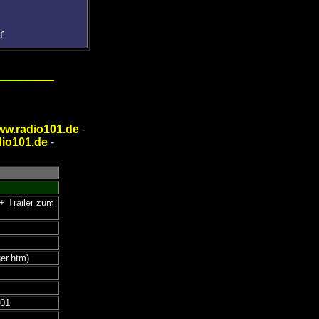
r
ww.radio101.de
-
io101.de
-
 + Trailer zum
er.htm)
101