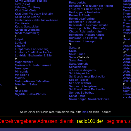
Kerry: Webcam, Photos
Tanzp
Reisebericht
Kiev (Kiew)
Tanzpa
Reitartikel
/
Reitzubehoer / riding
Killarney, Co. Kerry
Tanzp
equipment
/
Reitzubehör
:
Kitzbühel: Chris
Tanzs
Reitkappen
/
Reithelme
Kitzbühel: Webcam Bichlalm
Therm
Reiten & Pferde
Köln: Salsa-Szene
Therm
Reiterbedarf online
Kostenloser Zähler für Webseite
Haus
Reiterferien, Reiturlaub
Kreditkarten
Thermo
Reiterladen:
Reithandschuhe
Kuba: Salsaclubs
Therm
Reitshop: Halfter, Reitstiefel,
Kufstein: Webcam
therm
Chaps
,
Reithandschuhe,..
Niederndorferberg
transm
Reitershop
,
Reitsportartikel
L
U
Russland: St.Petersburg
Leipzig
Ukrai
Russland: Stavropol
Lettland
V
S
Litauen
Verst
Salsa
.at
Luftphotos, Landeanflug
Vogel
Salsa
Luftfotos / Luftbilder Aachen
W
Salsa-Clubs
Luftbilder Eschweiler & Eifel
Wärme
Salsa
-Clubs.de
M
Wärme
Salsa-Forum
Magnetkarten
Wanz
Salsaforum.de
Markenrecht: Patentanwalt
Webca
Schaltplaene
Merengue
Webca
schematic diagrams
Minisender
Webca
Schichtspeicher
Minispione
Webca
Schlüsseldienst Eschweiler
Models
Webca
Segeln: Bilder
Motorradkisten / Metallbau
WTC W
Sender: Technik
r,
München: Salsa
Z
Sender: Schaltpläne
N
Zähle
Schlüsseldienst Eschweiler
New York
count
Sender: Selbstbau
Nightlife: Salsa-Photos
Zahnl
Sofia: Fotos
zzz.d
Solarenergie, Solarkollektoren
Sollte einer der Links nicht funktionieren, bitte
mail
an mich - danke!
Derzeit vergebene Adressen, die mit
radio101.de/
beginnen, z