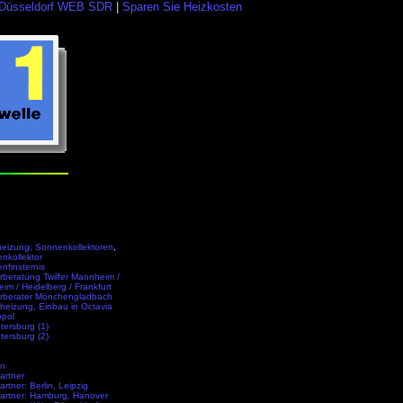
ln Düsseldorf WEB SDR
|
Sparen Sie Heizkosten
heizung, Sonnenkollektoren
,
nkollektor
nfinsternis
rberatung Twilfer Mannheim /
eim / Heidelberg / Frankfurt
rberater Mönchengladbach
heizung, Einbau in Octavia
opol
tersburg (1)
tersburg (2)
o
en
artner
rtner: Berlin, Leipzig
artner: Hamburg, Hanover