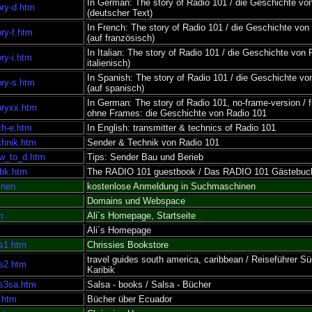
In German: The story of Radio 101 / die Geschichte vo
ory-d.htm
(deutscher Text)
In French: The story of Radio 101 / die Geschichte von
ory-f.htm
(auf französisch)
In Italian: The story of Radio 101 / die Geschichte von 
ory-i.htm
italienisch)
In Spanish: The story of Radio 101 / die Geschichte vo
ory-s.htm
(auf spanisch)
In German: The story of Radio 101, no-frame-version / 
toryxx.htm
ohne Frames: die Geschichte von Radio 101
ch-e.htm
In English: transmitter & technics of Radio 101
chnik.htm
Sender & Technik von Radio 101
ow_to_d.htm
Tips: Sender Bau und Berieb
tbk.htm
The RADIO 101 guestbook / Das RADIO 101 Gästebuc
inen
kostenlose Anmeldung in Suchmaschinen
Domains und Webspace
m
Ali´s Homepage, Startseite
Ali´s Homepage
ks1.htm
Chrissies Bookstore
travel guides south america, caribbean / Reiseführer S
ks2.htm
Karibik
ks3sa.htm
Salsa - books / Salsa - Bücher
.htm
Bücher über Ecuador