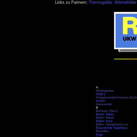
Links zu Partnern:
Thermografie: Wärmebilder
A
Abhörgeräte
AGB´s
Anlagenverleih Aachen Esch
Anden
Astronomie
B
Bachata (Tanz)
Berlin: Salsa
Bilder: Irland
Bilder: Kiew
Bilder: Tanzphotos u.a.
Braunkohle Tagebbau
Bruxelles
bugs