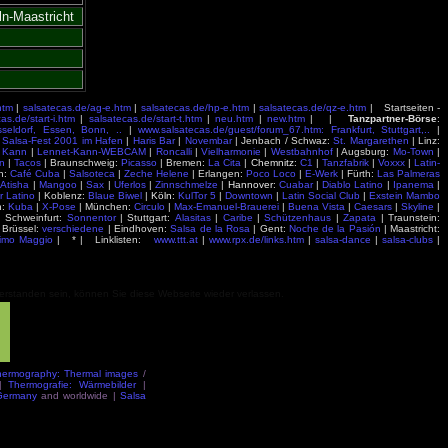
n-Maastricht
htm
|
salsatecas.de/ag-e.htm
|
salsatecas.de/hp-e.htm
|
salsatecas.de/qz-e.htm
| Startseiten -
as.de/start-i.htm
|
salsatecas.de/start-t.htm
|
neu.htm
|
new.htm
| |
Tanzpartner-Börse
:
sseldorf, Essen, Bonn, ..
|
www.salsatecas.de/guest/forum_67.htm: Frankfurt, Stuttgart,..
|
|
Salsa-Fest 2001 im Hafen
|
Haris Bar
|
Novembar
| Jenbach / Schwaz:
St. Margarethen
| Linz:
 Kann
|
Lennet-Kann-WEBCAM
|
Roncalli
|
Vielharmonie
|
Westbahnhof
| Augsburg:
Mo-Town
|
n
|
Tacos
| Braunschweig:
Picasso
| Bremen:
La Cita
|
Chemnitz
:
C1
|
Tanzfabrik
|
Voxxx
|
Latin-
n:
Café Cuba
|
Salsoteca
|
Zeche Helene
| Erlangen:
Poco Loco
|
E-Werk
| Fürth:
Las Palmeras
:
Atisha
|
Mangoo
|
Sax
|
Uferlos
|
Zinnschmelze
|
Hannover
:
Cuabar
|
Diablo Latino
|
Ipanema
|
 Latino
| Koblenz:
Blaue Biwel
|
Köln
:
KulTor 5
|
Downtown
|
Latin Social Club
|
Exstein Mambo
h:
Kuba
|
X-Pose
| München:
Circulo
|
Max-Emanuel-Brauerei
|
Buena Vista
|
Caesars
|
Skyline
|
 Schweinfurt:
Sonnentor
| Stuttgart:
Alasitas
|
Caribe
|
Schützenhaus
|
Zapata
| Traunstein:
 Brüssel:
verschiedene
| Eindhoven:
Salsa de la Rosa
| Gent:
Noche de la Pasión
| Maastricht:
rimo Maggio
| * | Linklisten:
www.ttt.at
|
www.rpx.de/links.htm
|
salsa-dance
|
salsa-clubs
|
verstanden sein, können Sie diese Webseite wieder verlassen.
hermography: Thermal images
/
|
Thermografie: Wärmebilder
|
 Germany
and worldwide |
Salsa