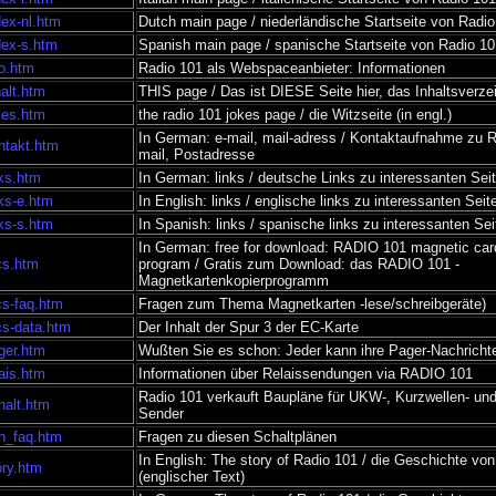
dex-nl.htm
Dutch main page / niederländische Startseite von Radi
dex-s.htm
Spanish main page / spanische Startseite von Radio 10
fo.htm
Radio 101 als Webspaceanbieter: Informationen
halt.htm
THIS page / Das ist DIESE Seite hier, das Inhaltsverze
okes.htm
the radio 101 jokes page / die Witzseite (in engl.)
In German: e-mail, mail-adress / Kontaktaufnahme zu R
ontakt.htm
mail, Postadresse
nks.htm
In German: links / deutsche Links zu interessanten Sei
nks-e.htm
In English: links / englische links zu interessanten Seit
nks-s.htm
In Spanish: links / spanische links zu interessanten Sei
In German: free for download: RADIO 101 magnetic card
cs.htm
program / Gratis zum Download: das RADIO 101 -
Magnetkartenkopierprogramm
cs-faq.htm
Fragen zum Thema Magnetkarten -lese/schreibgeräte)
cs-data.htm
Der Inhalt der Spur 3 der EC-Karte
ager.htm
Wußten Sie es schon: Jeder kann ihre Pager-Nachricht
lais.htm
Informationen über Relaissendungen via RADIO 101
Radio 101 verkauft Baupläne für UKW-, Kurzwellen- un
halt.htm
Sender
ch_faq.htm
Fragen zu diesen Schaltplänen
In English: The story of Radio 101 / die Geschichte vo
ory.htm
(englischer Text)