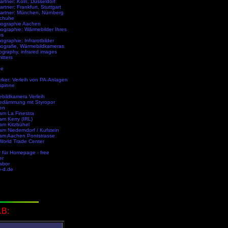
artner: Köln, Düsseldorf
rtner: Frankfurt, Stuttgart
artner: München, Nürnberg
chuhe
ographie Aachen
ographie: Wärmebilder Ihres
es
graphie: Infrarotbilder
ografie, Wärmebildkameras
ography, infrared images
itters
ne
ärker: Verleih von PA-Anlagen
spinne
bildkamera Verleih
dämmung mit Styropor
en
m La Finestra
m Kerry (IRL)
m Kitzbühel
m Niederndorf / Kufstein
m Aachen Pontstrasse
orld Trade Center
r für Homepage - free
er
abor
e-d.de
.B: