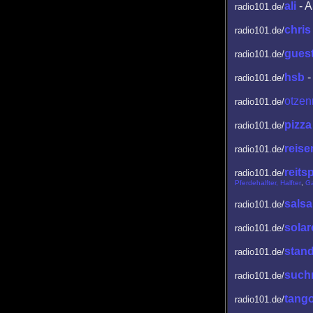
ali
- 
radio101.de/
chris
radio101.de/
gues
radio101.de/
hsb
-
radio101.de/
otzen
radio101.de/
pizza
radio101.de/
reise
radio101.de/
reits
radio101.de/
Pferdehalfter, Halfter
,
G
salsa
radio101.de/
solar
radio101.de/
stan
radio101.de/
such
radio101.de/
tang
radio101.de/