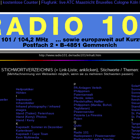
|
kostenlose Counter
|
Flugfunk: live ATC Maastricht Bruxelles Cologne Kö
http://www.radio101.de/radio101/inhalt.htm
STICHWORTVERZEICHNIS (= Link-Liste; anklicken), Stichworte / Themen:
(Mehrfachnennung von Webseiten möglich, wenn sie zu mehreren Stichworten passen)
P
Solar
PA-Anlagen Verleih
Heilpraktiker
Sonne
Philippinen
Höhlen
Sonne
Patentanwalt
I
Steue
Pferde, reiten
weiler
Impressum
Ilvesh
Pferdehalfter, Halfter
Infrarotbilder
Steue
Philippinen (Manila, Bohol,
Infrared photography / infrared
Stand
Tagbilaran)
images
Stavr
Piratensender
Irland (Tralee): Ferienhaus
St. Pe
Pizzeria La Finestra
Irland (Kerry): Photos
St. Pe
Polen
Irland / Kerry
T
Q
K
Tang
Quito
Kapstadt: Sommer im Dezember
Tanz
R
Kartenleser
Tanzp
Radio 101
Kapstadt / Cape Town
Tanzpa
Radiopiraten / Piratensender
Kern Multimedia
Tanzp
Radiosender: siehe Sender