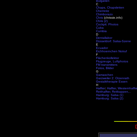
Bulgarien
C
Chaps, Chapsletten
Chemnitz
Chimborazo
Chris
(chrissie.info)
Chris (2)
Cockpit: Photos
Cuba
Cumbia
D
Dentallabor
Düsseldorf: Salsa-Szene
E
Ecuador
Eichhoernchen Notruf
F
Flächenkollektor
Flugzeuge, Luftphotos
FM transmitters
Fotos, Bilder
G
Gamaschen
Garzweiler 2: Otzenrath
Gestalttherapie Essen
H
Halfter
:
Halfter, Westernhalfte
Reithalfter, Reitkappen,..
Hamburg: Salsa (1)
Hamburg: Salsa (2)