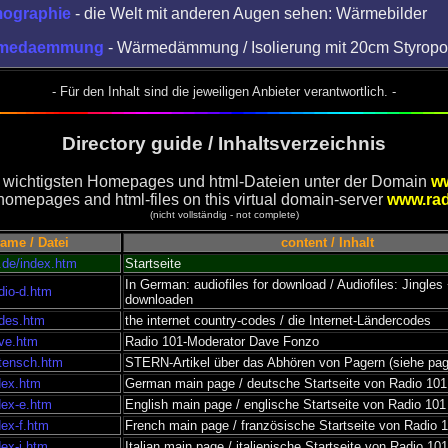
mographie
- die Welt mit anderen Augen sehen: Wärmebilder
rmedaemmung
- Wärmedämmung / Isolierung mit 20cm Styropo
- Für den Inhalt sind die jeweiligen Anbieter verantwortlich. -
Directory guide / Inhaltsverzeichnis
er wichtigsten Homepages und html-Dateien unter der Domain
w
of homepages and html-files on this virtual domain-server
www.rad
(nicht vollständig - not complete)
name / Datei
content / Inhalt
.de/index.htm
Startseite
In German: audiofiles for download / Audiofiles: Jingles
dio-d.htm
downloaden
odes.htm
the internet country-codes / die Internet-Ländercodes
ave.htm
Radio 101-Moderator Dave Fonzo
atensch.htm
STERN-Artikel über das Abhören von Pagern (siehe pag
ndex.htm
German main page / deutsche Startseite von Radio 101
dex-e.htm
English main page / englische Startseite von Radio 101
dex-f.htm
French main page / französische Startseite von Radio 
dex-i.htm
Italian main page / italienische Startseite von Radio 101