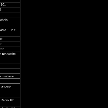
o 101
1
ichnis
adio 101: e-
ten
en
ten
 read/write
en mitlesen
d andere
n Radio 101