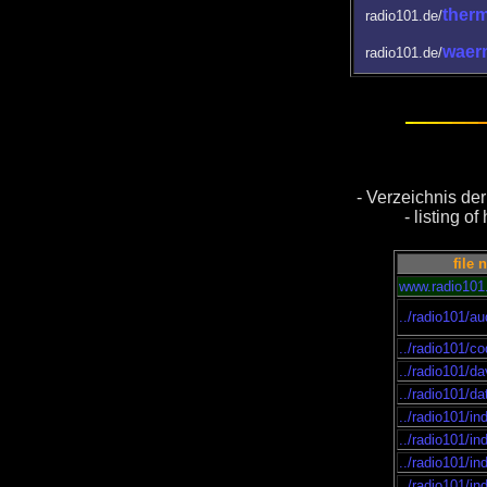
ther
radio101.de/
wae
radio101.de/
- Verzeichnis d
- listing 
file 
www.radio101
../radio101/au
../radio101/c
../radio101/d
../radio101/d
../radio101/i
../radio101/in
../radio101/in
../radio101/in