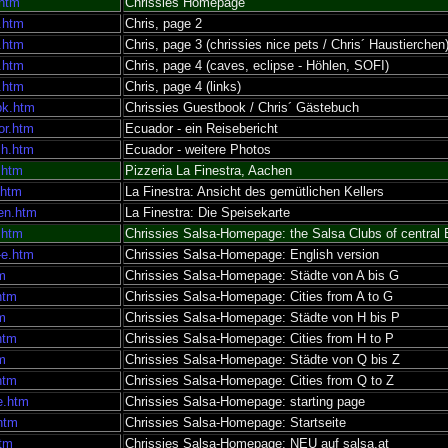
.htm
Chrissies Homepage
2.htm
Chris, page 2
3.htm
Chris, page 3 (chrissies nice pets / Chris´ Haustierchen
4.htm
Chris, page 4 (caves, eclipse - Höhlen, SOFI)
5.htm
Chris, page 4 (links)
tbk.htm
Chrissies Guestbook / Chris´ Gästebuch
or.htm
Ecuador - ein Reisebericht
ch.htm
Ecuador - weitere Photos
.htm
Pizzeria La Finestra, Aachen
r.htm
La Finestra: Ansicht des gemütlichen Kellers
sen.htm
La Finestra: Die Speisekarte
.htm
Chrissies Salsa-Homepage: the Salsa Clubs of central
-e.htm
Chrissies Salsa-Homepage: English version
tm
Chrissies Salsa-Homepage: Städte von A bis G
htm
Chrissies Salsa-Homepage: Cities from A to G
tm
Chrissies Salsa-Homepage: Städte von H bis P
htm
Chrissies Salsa-Homepage: Cities from H to P
tm
Chrissies Salsa-Homepage: Städte von Q bis Z
htm
Chrissies Salsa-Homepage: Cities from Q to Z
-e.htm
Chrissies Salsa-Homepage: starting page
.htm
Chrissies Salsa-Homepage: Startseite
htm
Chrissies Salsa-Homepage: NEU auf salsa.at