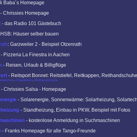
Ali Baba´s Homepage
- Chrissies Homepage
t
- das Radio 101 Gästebuch
 HSB: Häuser selber bauen
rath
: Garzweiler 2 - Beispiel Otzenrath
- Pizzeria La Finestra in Aachen
n
- Reisen, Urlaub & Billigflüge
port
- Reitsport Bonnet: Reitstiefel, Reitkappen, Reithandschuhe
amaschen
,
Chapsletten
,
Reithandschuhe
- Chrissies Salsa - Homepage
energie
- Solarenergie, Sonnenwärme: Solarheizung, Solartec
dheizung
- Standheizung, Einbau in PKW, Beispiel mit Fotos
maschinen
- kostenlose Anmeldung in Suchmaschinen
o
- Franks Homepage für alle Tango-Freunde