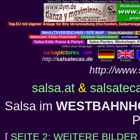
Salsa-CDs
Salsa Videos / DVDs
|
Salsareisen
|
Reitshop: Reitzubehör 
Top-DJ mit eigener Anlage für Ihre Veranstaltung (Hochzeiten, Geburtsta
INHALTSVERZEICHNIS / SITE MAP
Party-Kalender
N
Adressen: Clubs Österreich
Clubliste Deutschland
worldwid
Salsa Köln
:
Kurse
&
Partys
Salsa-Parties, Workshops, 
select your language: - wähle Deine Sprache - choisiss
s
a
l
s
a
p
i
c
t
u
r
e
s
.
c
o
m
http://
salsatecas.de
deutsch
English
http://www.
salsa.at
&
salsatec
Salsa im
WESTBAHNH
P
[
SEITE 2: WEITERE BILDE