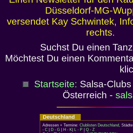
Düsseldorf-MG-Wupp
versendet Kay Schwintek, Inf
rechts.
Suchst Du einen Tanz
Möchtest Du einen Kommenta
kli
Startseite:
Salsa-Clubs 
Österreich -
sal
Deutschland
Adressen + Termine:
Clublisten Deutschland
, Städ
- C
|
D - G
|
H - K
|
L - P
|
Q - Z