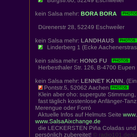
Burgstr.60, 52249 Eschweiler
kein Salsa mehr:
BORA BORA
Dürenerstr 28, 52249 Eschweiler
kein Salsa mehr:
LANDHAUS
Linderberg 1 (Ecke Aachenerstrass
kein salsa mehr:
HONG FU
Herbesthaler Str. 126, B-4700 Eupen
kein Salsa mehr:
LENNET KANN
, (Eint
Pontstr.5, 52062 Aachen
Klein aber oho: supergute Stimmung
fast täglich kostenlose Anfänger-Tanz
Merengue oder Forró
Aktuelle Infos auf Helmuts Seite
www.l
www.SalsaAixchange.de
die LECKERSTEN Piña Coladas und Ca
persönlich zubereitet!
© radio101.de/sa