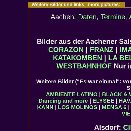
Weitere Bilder und links - more pictures:
Aachen:
Daten, Termine, 
Bilder aus der Aachener S
CORAZON
|
FRANZ
|
IM
KATAKOMBEN
|
LA BE
WESTBAHNHOF
Nur 
Weitere Bilder ("Es war einmal": v
S
AMBIENTE LATINO
|
BLACK & 
Dancing and more
|
ELYSEE
|
HAV
KANN
|
LOS MOLINOS
|
MENSA 6
|
VI
Alsdorf:
C