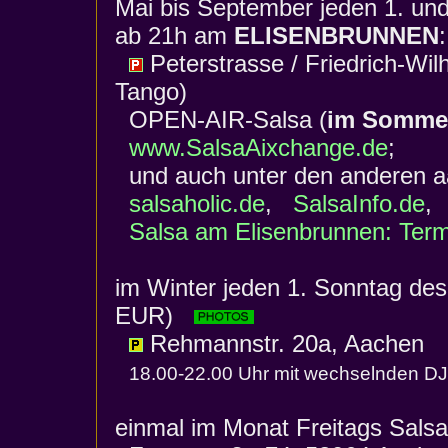
Mai bis September jeden 1. und
ab 21h am
ELISENBRUNNEN
Peterstrasse / Friedrich-Wi
Tango)
OPEN-AIR-Salsa (
im Sommer
www.SalsaAixchange.de
;
und auch unter den anderen a
salsaholic.de
,
SalsaInfo.de
,
Salsa am Elisenbrunnen: Term
im Winter jeden 1. Sonntag de
EUR)
Rehmannstr. 20a, Aachen
18.00-22.00 Uhr mit wechselnden DJ´s
einmal im Monat Freitags Sals