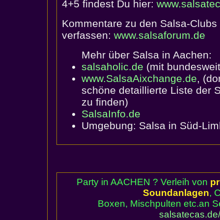
4+5 findest Du hier:
www.salsatec
Kommentare zu den Salsa-Clubs i
verfassen:
www.salsaforum.de
Mehr über Salsa in Aachen:
salsaholic.de
(mit bundeswei
www.SalsaAixchange.de
, (do
schöne detaillierte Liste de
zu finden)
SalsaInfo.de
Umgebung: Salsa in Süd-Lim
Party in AACHEN ? Verleih von
pr
Soundanlagen
, 
Boxen, Mischpulten etc.an Sel
salsatecas.de