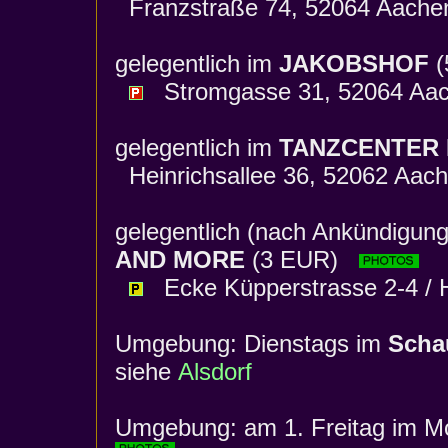
Franzstraße 74, 52064 Aache
gelegentlich im
JAKOBSHOF
(
Stromgasse 31, 52064 Aac
gelegentlich im
TANZCENTER 
Heinrichsallee 36, 52062 Aach
gelegentlich (nach Ankündigun
AND MORE
(3 EUR)
Ecke Küpperstrasse 2-4 / H
Umgebung: Dienstags im
Scha
siehe
Alsdorf
Umgebung: am 1. Freitag im M