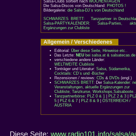
Salsa-Clubs sortiert nach
WOCHENTAGEN
Die Salsa-Discos von Deutschland:
PHOTOS !
Bildergalerie:
die Salsa-DJ´s von Deutschland
SCHWARZES BRETT:
Tanzpartner in Deutschl
Salsa-PARTYKALENDER: Salsa-Parties, aktu
Ergänzungen zur Clubliste
Allgemein / Verschiedenes
Editorial:
Über diese Seite, Hinweise etc..
Das Letzte:
NEU
bei salsa.at & salsatecas.de
verschiedene andere Länder:
WELTWEITE Clubliste
Tonträger und Literatur:
Salsa, Südamerika,
Cocktails: CD´s und -Bücher
Rezensionen / reviews:
CDs
&
DVDs
(engl.)
SCHWARZES BRETT:
Der
Salsa-Kalender: n
Veranstaltungen, aktuelle Ergänzungen zur
Clubliste; Tanzkurse, Workshops,Salsaboote..
Tanzpartnerbörse
:
PLZ 0 & 1
|
PLZ 2 & 3
|
PLZ
5
|
PLZ 6 & 7
|
PLZ 8 & 9
|
ÖSTERREICH /
AUSTRIA
Diese Seite:
www.radio101.info/salsa/