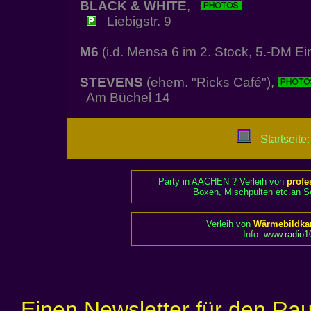
BLACK & WHITE
,
Liebigstr. 9
M6
(i.d. Mensa 6 im 2. Stock, 5.-DM Ei
STEVENS
(ehem. "Ricks Café"),
Am Büchel 14
Startseite:
Party in AACHEN ? Verleih von
profe
Boxen, Mischpulten etc.an Se
Verleih von
Wärmebildka
Info:
www.radio10
Einen Newsletter für den Ra