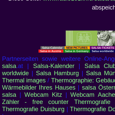
abspeich
Salsa-Calendar
NEW PICTURES
SALSA-TICKET
Salsa in Austria
Salsa in Germany
Salsa worldwid
Partnerseiten sowie weitere Online-
salsa
.at |
Salsa-Kalender
|
Salsa Clu
worldwide
|
Salsa Hamburg
|
Salsa Mü
Thermal images
/
Thermographie: Gebäu
Wärmebilder Ihres Hauses
|
salsa Öster
salsa
|
Webcam Kitz
|
Webcam Aachen
Zähler - free counter
Thermografie
Thermografie Duisburg
|
Thermografie D