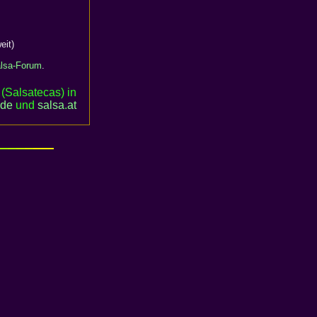
eit)
lsa-Forum
.
(Salsatecas) in
.de
und
salsa
.
at