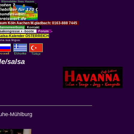
: Wärmebilder Ihres Hauses
im Raum Köln Aachen M.gladbach: 0163-888 7445
Bannerwerbung
Kontakt
sakongresse + -boote
Forum
Salsa-Kalender ÖSTERREICH
ona sua lingua:
Eλληvikα
Türkçe
de/salsa
sruhe-Mühlburg