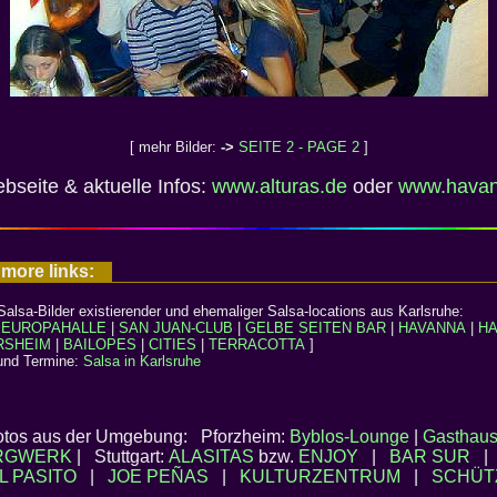
[ mehr Bilder:
->
SEITE 2 - PAGE 2
]
eite & aktuelle Infos:
www.alturas.de
oder
www.havan
 more links:
lsa-Bilder existierender und ehemaliger Salsa-locations aus Karlsruhe:
 EUROPAHALLE
|
SAN JUAN-CLUB
|
GELBE SEITEN BAR
|
HAVANNA
|
HA
RSHEIM
|
BAILOPES
|
CITIES
|
TERRACOTTA
]
 und Termine:
Salsa in Karlsruhe
Fotos aus der Umgebung: Pforzheim:
Byblos-Lounge
|
Gasthau
RGWERK
| Stuttgart:
ALASITAS
bzw.
ENJOY
|
BAR SUR
L PASITO
|
JOE PEÑAS
|
KULTURZENTRUM
|
SCHÜT