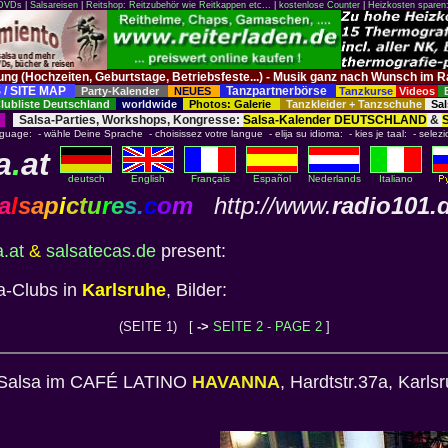
 DVDs
|
Salsareisen
|
Reitshop: Reitzubehör wie Reitkappen etc...
|
kostenlose Counter
|
Heizkosten sparen
tung (Hochzeiten, Geburtstage, Betriebsfeste...) - Musik ganz nach Wunsch 
 / SITE MAP
Tanzpartnerbörse
Party-Kalender
NEUES
Tanzkurse
Videos
ubliste Deutschland
worldwide
Photos: Galerie
Tanzkleider + Tanzschuhe
Sal
Salsa-Parties, Workshops, Kongresse:
Salsa-Kalender DEUTSCHLAND
&
nguage: - wähle Deine Sprache - choisissez votre langue - elija su idioma: - kies je taal: - selezi
a
.
at
deutsch
English
Français
Español
Nederlands
Italiano
a
l
s
a
p
i
c
t
u
r
e
s
.
c
o
m
http://www.
radio101.
a.at
&
salsatecas.de
present:
a-Clubs in
Karlsruhe
, Bilder:
(SEITE 1) [
->
SEITE 2 - PAGE 2
]
: Salsa im CAFÉ LATINO
HAVANNA
, Hardtstr.37a, Karl