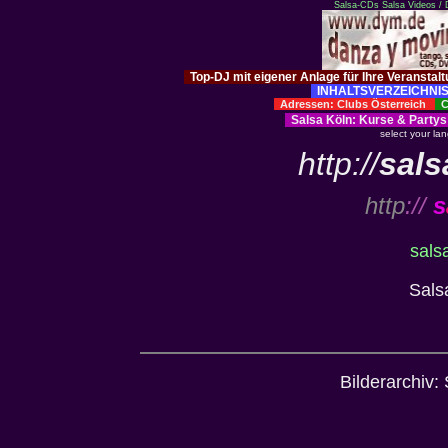
Salsa-CDs
Salsa Videos /
Top-DJ mit eigener Anlage für Ihre Veranstal
INHALTSVERZEICHNIS
Adressen: Clubs Österreich
Cl
Salsa Köln
:
Kurse
&
Partys
select your la
http://
sals
http
://
s
sals
Sals
Bilderarchiv