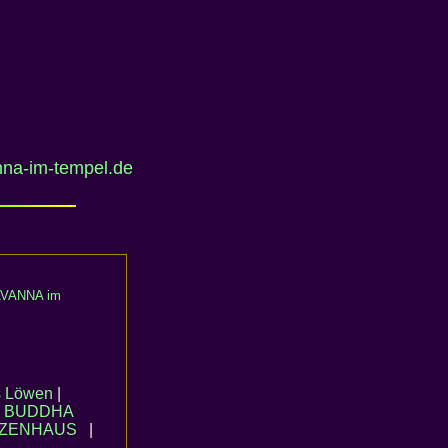
na-im-tempel.de
VANNA im
s Löwen
|
|
BUDDHA
ZENHAUS
|