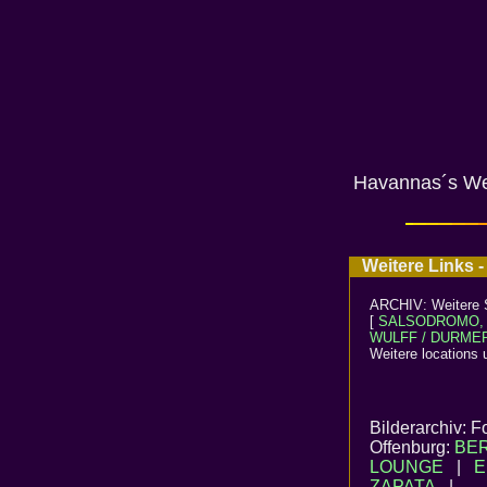
Havannas´s Webs
Weitere Links -
ARCHIV: Weitere Sa
[
SALSODROMO,
WULFF / DURME
Weitere locations
Bilderarchiv: 
Offenburg:
BE
LOUNGE
|
E
ZAPATA
|