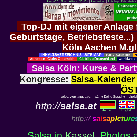
Salsa-CDs
Salsa Videos / DVDs
|
Salsareisen
|
Reitshop: Reitzubehör 
Top-DJ mit eigener Anlage f
Geburtstage, Betriebsfeste..
Köln Aachen M.g
INHALTSVERZEICHNIS / SITE MAP
Party-Kalender
N
Adressen: Clubs Österreich
Clubliste Deutschland
worldwid
Salsa Köln
:
Kurse
&
Part
Kongresse:
Salsa-Kalend
ÖS
select your language: - wähle Deine Sprache - choisiss
http://
salsa.at
deutsch
English
http
://
s
a
l
s
a
p
i
c
t
u
r
e
Salsa in
Kassel
, Photos