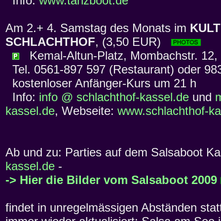
Info:
www.tanzboot.de
Am 2.+ 4. Samstag des Monats im
KUL
SCHLACHTHOF
, (3,50 EUR)
Kemal-Altun-Platz, Mombachstr. 12,
Tel. 0561-897 597 (Restaurant) oder 983
kostenloser Anfänger-Kurs um 21 h
Info:
info @ schlachthof-kassel.de
und
m
kassel.de
, Webseite:
www.schlachthof-ka
Ab und zu: Parties auf dem Salsaboot Ka
kassel.de
-
-> Hier die Bilder vom Salsaboot 2009
findet in unregelmässigen Abständen sta