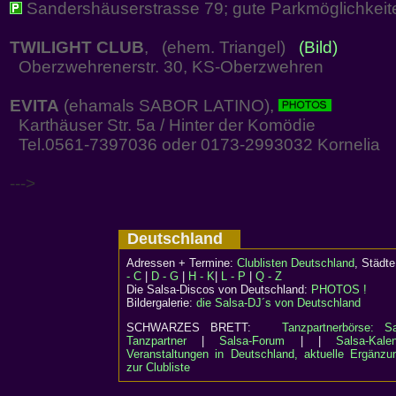
Sandershäuserstrasse 79; gute Parkmöglichkeit
TWILIGHT CLUB
, (ehem. Triangel)
(Bild)
Oberzwehrenerstr. 30, KS-Oberzwehren
EVITA
(ehamals SABOR LATINO),
Karthäuser Str. 5a / Hinter der Komödie
Tel.0561-7397036 oder 0173-2993032 Kornelia
--->
Deutschland
Adressen + Termine:
Clublisten Deutschland
, Städ
- C
|
D - G
|
H - K
|
L - P
|
Q - Z
Die Salsa-Discos von Deutschland:
PHOTOS !
Bildergalerie:
die Salsa-DJ´s von Deutschland
SCHWARZES BRETT:
Tanzpartnerbörse: Sa
Tanzpartner
|
Salsa-Forum
| |
Salsa-Kalen
Veranstaltungen in Deutschland, aktuelle Ergänzu
zur Clubliste