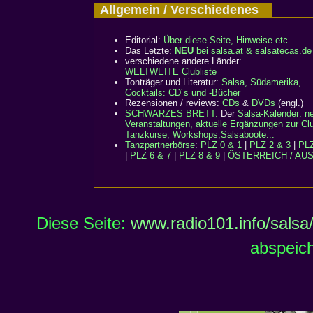
Allgemein / Verschiedenes
Editorial:
Über diese Seite, Hinweise etc..
Das Letzte:
NEU
bei salsa.at & salsatecas.de
verschiedene andere Länder:
WELTWEITE Clubliste
Tonträger und Literatur:
Salsa, Südamerika,
Cocktails: CD´s und -Bücher
Rezensionen / reviews:
CDs
&
DVDs
(engl.)
SCHWARZES BRETT:
Der
Salsa-Kalender: n
Veranstaltungen, aktuelle Ergänzungen zur Clu
Tanzkurse, Workshops,Salsaboote...
Tanzpartnerbörse
:
PLZ 0 & 1
|
PLZ 2 & 3
|
PLZ
|
PLZ 6 & 7
|
PLZ 8 & 9
|
ÖSTERREICH / AU
Diese Seite:
www.radio101.info/salsa
abspeich