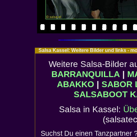
Salsa Kassel: Weitere Bilder und links - 
Weitere Salsa-Bilder a
BARRANQUILLA
|
M
ABAKKO
|
SABOR 
SALSABOOT K
Salsa in Kassel:
Übe
(salsatec
Suchst Du einen Tanzpartner 