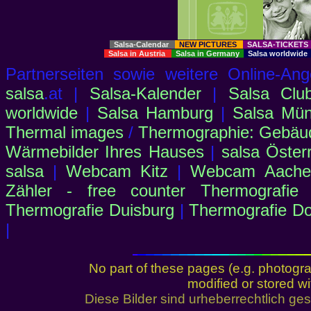
Salsa-Calendar
NEW PICTURES
SALSA-TICKET
Salsa in Austria
Salsa in Germany
Salsa worldwid
Partnerseiten sowie weitere Online-
salsa
.at |
Salsa-Kalender
|
Salsa Clu
worldwide
|
Salsa Hamburg
|
Salsa Mü
Thermal images
/
Thermographie: Gebäu
Wärmebilder Ihres Hauses
|
salsa Öster
salsa
|
Webcam Kitz
|
Webcam Aachen
Zähler - free counter
Thermografie
Thermografie Duisburg
|
Thermografie D
|
No part of these pages (e.g. photogr
modified or stored wi
Diese Bilder sind urheberrechtlich 