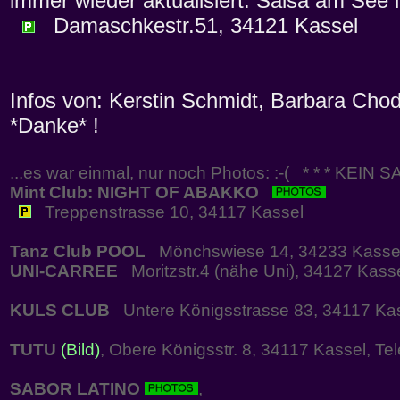
immer wieder aktualisiert: Salsa am See 
Damaschkestr.51, 34121 Kassel
Infos von: Kerstin Schmidt, Barbara Cho
*Danke* !
...es war einmal, nur noch Photos: :-( * * * KEIN 
Mint Club: NIGHT OF ABAKKO
Treppenstrasse 10, 34117 Kassel
Tanz Club POOL
Mönchswiese 14, 34233 Kassel
UNI-CARREE
Moritzstr.4 (nähe Uni), 34127 Kass
KULS CLUB
Untere Königsstrasse 83, 34117 Ka
TUTU
(Bild)
, Obere Königsstr. 8, 34117 Kassel, T
SABOR LATINO
,