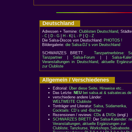
Deutschland
Adressen + Termine:
Clublisten Deutschland
, Städ
- C
|
D - G
|
H - K
|
L - P
|
Q - Z
Die Salsa-Discos von Deutschland:
PHOTOS !
Bildergalerie:
die Salsa-DJ´s von Deutschland
SCHWARZES BRETT:
Tanzpartnerbörse: Sa
Tanzpartner
|
Salsa-Forum
| |
Salsa-Kalen
Veranstaltungen in Deutschland, aktuelle Ergänzu
zur Clubliste
Allgemein / Verschiedenes
Editorial:
Über diese Seite, Hinweise etc..
Das Letzte:
NEU
bei salsa.at & salsatecas.de
verschiedene andere Länder:
WELTWEITE Clubliste
Tonträger und Literatur:
Salsa, Südamerika,
Cocktails: CD´s und -Bücher
Rezensionen / reviews:
CDs
&
DVDs
(engl.)
SCHWARZES BRETT:
Der
Salsa-Kalender: n
Veranstaltungen, aktuelle Ergänzungen zur
Clubliste; Tanzkurse, Workshops,Salsaboote..