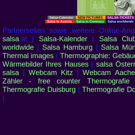
Salsa-Calendar
NEW PICTURES
SALSA-TICKET
Salsa in Austria
Salsa in Germany
Salsa worldwid
Partnerseiten sowie weitere Online-
salsa
.at |
Salsa-Kalender
|
Salsa Clu
worldwide
|
Salsa Hamburg
|
Salsa Mü
Thermal images
/
Thermographie: Gebäu
Wärmebilder Ihres Hauses
|
salsa Öster
salsa
|
Webcam Kitz
|
Webcam Aachen
Zähler - free counter
Thermografie
Thermografie Duisburg
|
Thermografie D
|