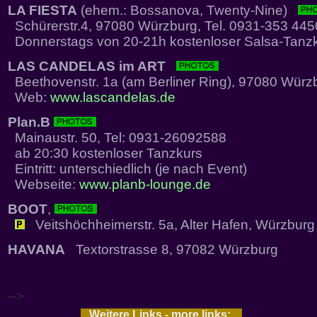
LA FIESTA
(ehem.: Bossanova, Twenty-Nine)
Schürerstr.4, 97080 Würzburg, Tel. 0931-353 445
Donnerstags von 20-21h kostenloser Salsa-Tanz
LAS CANDELAS im ART
Beethovenstr. 1a (am Berliner Ring), 97080 Würz
Web:
www.lascandelas.de
Plan.B
Mainaustr. 50, Tel: 0931-26092588
ab 20:30 kostenloser Tanzkurs
Eintritt: unterschiedlich (je nach Event)
Webseite:
www.planb-lounge.de
BOOT
,
Veitshöchheimerstr. 5a, Alter Hafen, Würzburg
HAVANA
Textorstrasse 8, 97082 Würzburg
-->
Weitere Links - more links: