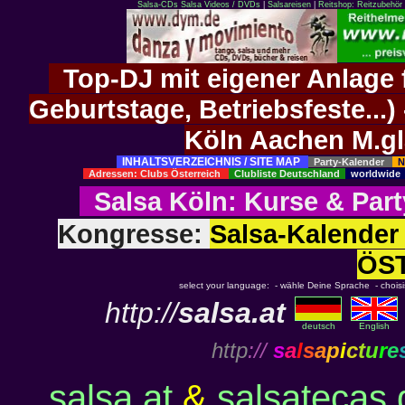
Salsa-CDs
Salsa Videos / DVDs
|
Salsareisen
|
Reitshop: Reitzubehör 
Top-DJ mit eigener Anlage f
Geburtstage, Betriebsfeste..
Köln Aachen M.g
INHALTSVERZEICHNIS / SITE MAP
Party-Kalender
N
Adressen: Clubs Österreich
Clubliste Deutschland
worldwid
Salsa Köln
:
Kurse
&
Part
Kongresse:
Salsa-Kalend
ÖS
select your language: - wähle Deine Sprache - choisiss
http://
salsa.at
deutsch
English
http
://
s
a
l
s
a
p
i
c
t
u
r
e
salsa.at
&
salsatecas.