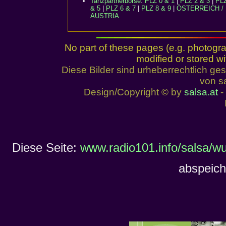
Tanzpartnerbörse
:
PLZ 0 & 1
|
PLZ 2 & 3
|
PLZ
& 5
|
PLZ 6 & 7
|
PLZ 8 & 9
|
ÖSTERREICH /
AUSTRIA
No part of these pages (e.g. photogr
modified or stored wi
Diese Bilder sind urheberrechtlich 
von sa
Design/Copyright © by
salsa.at
- 
Diese Seite:
www.radio101.info/salsa/wu
abspeich