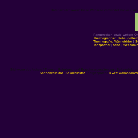
Datenschutzhinweis: Diese Webseite verwendet Cookies, um In
Partnerseiten sowie weitere 
Thermographie: Gebäudether
Thermografie: Wärmebilder
|
S
Tanzpartner
|
salsa
|
Webcam Ke
Stichworte des Artikels / Themen: Beheizung und Brauchwasserwärmung - Sollarkollektore
Sonnenkollektor
|
Solarkollektor
Energiesparend
k-wert Wärmedämm