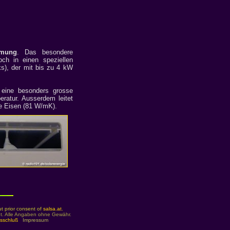
rmung
. Das besondere
ch in einen speziellen
ks), der mit bis zu 4 kW
 eine besonders grosse
ratur. Ausserdem leitet
e Eisen (81 W/mK).
t prior consent of
salsa.at
.
t. Alle Angaben ohne Gewähr.
usschluß
Impressum