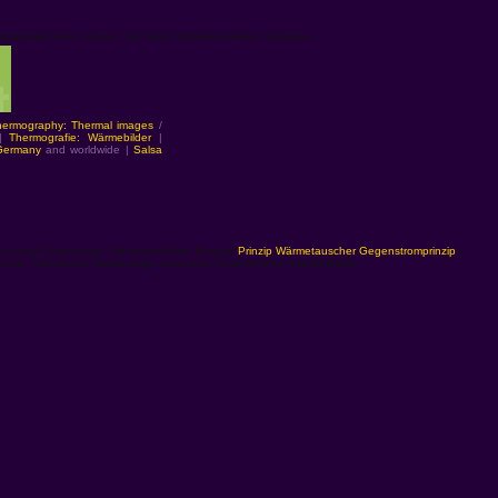
verstanden sein, können Sie diese Webseite wieder verlassen.
hermography: Thermal images
/
|
Thermografie: Wärmebilder
|
 Germany
and worldwide |
Salsa
os einer Solaranlage Sonnenkollektor Beispiel
Prinzip Wärmetauscher Gegenstromprinzip
|
ergie Thermische Solaranlage absorption Solarspeicher solarkollektor