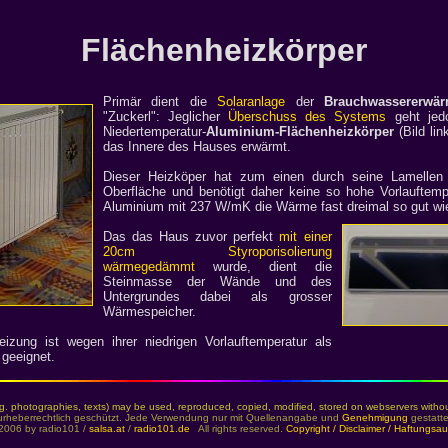
Flächenheizkörper
Primär dient die
Solaranlage
der
Brauchwassererwä
"Zuckerl": Jeglicher
Überschuss des Systems
geht jedo
Niedertemperatur-
Aluminium-Flächenheizkörper
(Bild lin
das Innere des Hauses erwärmt.
Dieser Heizköper hat zum einen durch seine Lamellen
Oberfläche und benötigt daher keine so hohe Vorlauftempe
Aluminium mit 237 W/mK die Wärme fast dreimal so gut wi
Das das Haus zuvor perfekt
mit einer
20cm Styroporisolierung
wärmegedämmt
wurde, dient die
Steinmasse der Wände und des
Untergrundes dabei als grosser
Wärmespeicher.
zung ist wegen ihrer niedrigen Vorlauftemperatur als
geeignet.
g. photographies, texts) may be used, reproduced, copied, modified, stored on webservers withou
urheberrechtlich geschützt. Jede Verwendung nur mit Quellenangabe und
Genehmigung
gestatte
2006 by radio101 /
salsa.at
/
radio101.de
All rights reserved.
Copyright / Disclaimer / Haftungsa