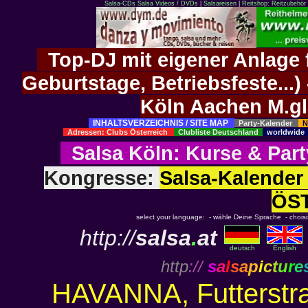
Salsa-CDs
Salsa Videos / DVDs
|
Salsareisen
|
Reitshop: Reitzubehör 
Top-DJ mit eigener Anlage f
Geburtstage, Betriebsfeste..
Köln Aachen M.g
INHALTSVERZEICHNIS / SITE MAP
Party-Kalender
N
Adressen: Clubs Österreich
Clubliste Deutschland
worldwid
Salsa Köln
:
Kurse
&
Part
Kongresse:
Salsa-Kalend
ÖS
select your language: - wähle Deine Sprache - choisiss
http://
salsa
.
at
deutsch
English
http
://
s
a
l
s
a
p
i
c
t
u
r
e
HAVANNA, Futterstras