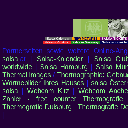
Salsa-Calendar
NEW PICTURES
SALSA-TICKET
Salsa in Austria
Salsa in Germany
Salsa worldwid
Partnerseiten sowie weitere Online-
salsa
.at |
Salsa-Kalender
|
Salsa Clu
worldwide
|
Salsa Hamburg
|
Salsa Mü
Thermal images
/
Thermographie: Gebäu
Wärmebilder Ihres Hauses
|
salsa Öster
salsa
|
Webcam Kitz
|
Webcam Aachen
Zähler - free counter
Thermografie
Thermografie Duisburg
|
Thermografie D
|