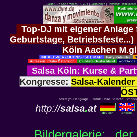
Salsa-CDs
Salsa Videos / DVDs
|
Salsareisen
|
Reitshop: Reitzubehör 
Top-DJ mit eigener Anlage f
Geburtstage, Betriebsfeste..
Köln Aachen M.g
INHALTSVERZEICHNIS / SITE MAP
Party-Kalender
N
Adressen: Clubs Österreich
Clubliste Deutschland
worldwid
Salsa Köln
:
Kurse
&
Part
Kongresse:
Salsa-Kalend
ÖS
select your language: - wähle Deine Sprache - choisisse
http://
salsa
.
at
deutsch
English
Bildergalerie: de