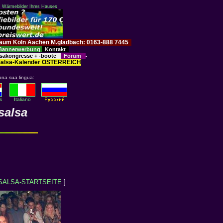
: Wärmebilder Ihres Hauses
im Raum Köln Aachen M.gladbach: 0163-888 7445
Bannerwerbung
Kontakt
sakongresse + -boote
Forum
alsa-Kalender ÖSTERREICH
ona sua lingua:
s
Italiano
salsa
SALSA-STARTSEITE
]