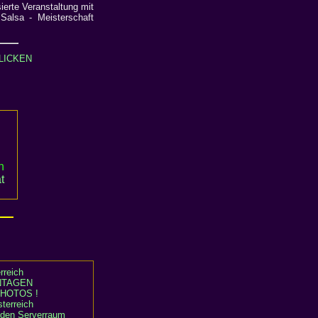
ierte Veranstaltung mit
Salsa - Meisterschaft
LICKEN
n
t
rreich
TAGEN
HOTOS !
terreich
n den Serverraum