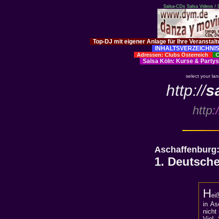
Salsa-CDs
Salsa Videos /
Top-DJ mit eigener Anlage für Ihre Veranstal
INHALTSVERZEICHNIS
Adressen: Clubs Österreich
Cl
Salsa Köln
:
Kurse
&
Partys
select your la
http://
s
http
:/
Aschaffenburg
1. Deutsche
H
ei
in As
nicht
Viel