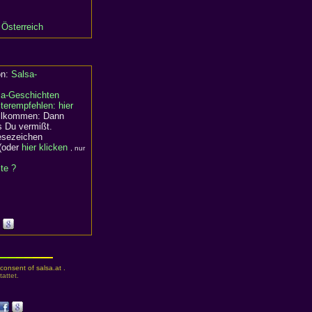
 Österreich
on:
Salsa-
sa-Geschichten
terempfehlen: hier
willkommen: Dann
s Du vermißt.
Lesezeichen
(oder
hier klicken
, nur
ite ?
consent of salsa.at .
attet.