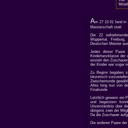
Mitar
A
m 27.10.01 fand in 
Meisterschaft statt.
Die 22 teilnehmend
Wuppertal, Freiburg
Deutschen Meister au
Jedes dieser Paare
Kindertanzklasse der 
einzeln den Zuschauern
der Kinder war sogar ri
Zu Beginn begaben si
tänzerisch vorzustelle
Zwischenrunde gewähl
Alles hing nun von di
Finalrunde.
Letztlich gewann ein P
und begeistern konnt
Unverständnis über di
übrigens zwei der Mitg
Da die Zuschauer aufgr
Die anderen Paare der 