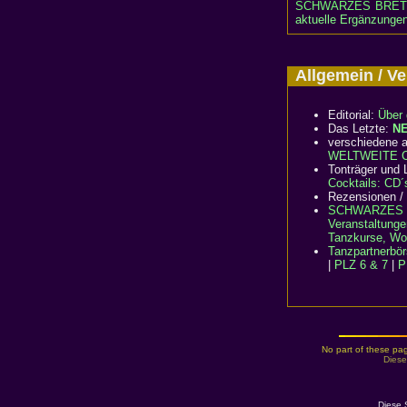
SCHWARZES BRET
aktuelle Ergänzungen
Allgemein / 
Editorial:
Über 
Das Letzte:
N
verschiedene a
WELTWEITE Cl
Tonträger und L
Cocktails: CD´
Rezensionen /
SCHWARZES 
Veranstaltunge
Tanzkurse, Wo
Tanzpartnerbö
|
PLZ 6 & 7
|
P
No part of these pag
Diese
Diese 