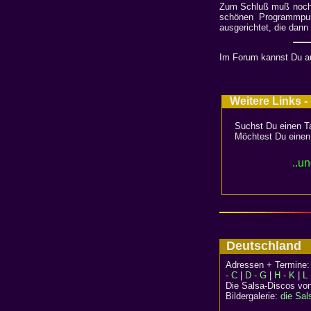
Zum Schluß muß noch di
schönen Programmpunk
ausgerichtet, die dann
Im Forum kannst Du au
Weitere Links -
Suchst Du einen T
Möchtest Du einen
..u
Deutschlan
Adressen + Termine
- C
|
D - G
|
H - K
|
L 
Die Salsa-Discos vo
Bildergalerie:
die Sal