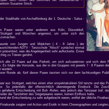
beiterin Susanne Strick.
der Stadthalle von Aschaffenburg die 1. Deutsche - Salsa -
en Paare waren unter anderem aus Köln, Düsseldorf,
, Stuttgart und München angereist, um unter sich den
szumachen.
 wurde von Jungen und Mädchen ( 4 - 8 Jahre ) der
ausrichtenden ADTV - Tanzschule "Alisch" zunächst einmal
 präsentiert, was die Angelegenheit sehr auflockerte. Eines
chtig zu Tränen gerührt.
ch alle 22 Paare auf das Parkett, um sich aufzuwärmen und sich dem 
n. Es folgte die Vorrunde, aus der in drei Gruppen mit jeweils 7 - 8 Paaren die
t wurden.
eser Runde ab; fünf dieser Paare tanzten sich vor dem fachkundigen Publi
aar aus Stuttgart, welches einen eher unspektakulären Stil tanzte und das P
e. So jedenfalls der offensichtlich überwiegende Eindruck. Die Zusch
e gefallene Entscheidung mit Buh -Rufen, was jedoch das Tanzpaar traf, das
lieder die Tanzlehrer des Siegerpaares waren, keinen Einfluss hatte.
und der Entscheidung zu sehr aufgebracht waren, entfiel der übliche Finaltan
Finalrunde zeigten viel Action und Erotik in ihren Choreographien und zeigte