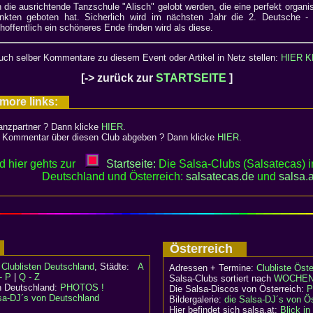
e ausrichtende Tanzschule "Alisch" gelobt werden, die eine perfekt organis
ten geboten hat. Sicherlich wird im nächsten Jahr die 2. Deutsche - 
 hoffentlich ein schöneres Ende finden wird als diese.
ch selber Kommentare zu diesem Event oder Artikel in Netz stellen:
HIER K
[-> zurück zur
STARTSEITE
]
 more links:
anzpartner ? Dann klicke
HIER
.
 Kommentar über diesen Club abgeben ? Dann klicke
HIER
.
nd hier gehts zur
Startseite:
Die Salsa-Clubs (Salsatecas) i
Deutschland und Österreich:
salsatecas.de
und
salsa
.
a
d
Österreich
:
Clublisten Deutschland
, Städte:
A
Adressen + Termine:
Clubliste Öste
- P
|
Q - Z
Salsa-Clubs sortiert nach
WOCHEN
n Deutschland:
PHOTOS !
Die Salsa-Discos von Österreich:
P
sa-DJ´s von Deutschland
Bildergalerie:
die Salsa-DJ´s von Ös
Hier befindet sich salsa.at:
Blick i