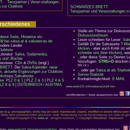
T:
Tanzpartner
|
Veran-staltungen,
 zur Clubliste
SCHWARZES BRETT:
Tanzpartner und Veranstaltungen in
Verschiedenes
Stelle ein Thema zur Diskussi
Diskussionsforum
diese Seite, Hinweise etc..
Leser schreiben für Leser:
Sal
EU
bei salsa.at & salsatecas.de
Gefällt Dir die Salsaseite ?
Wei
ndere Länder:
klicken
- aber auch Kritik ist 
ubliste
schreibe uns (hier klicken)
, wa
iteratur:
Salsa, Südamerika,
..oder diese Seite zu Deinen 
s und -Bücher
hinzufügen:
STRG+D
drücken 
 reviews:
CDs
&
DVDs
(engl.)
MS I.E.)
BRETT:
Der
Salsa-Kalender: neue
...oder gar
Salsa.at als Startse
n, aktuelle Ergänzungen zur Clubliste;
Server-Statistik
rkshops,Salsaboote...
Kontaktmöglichkeit:
E-MAIL
rse
:
PLZ 0 & 1
|
PLZ 2 & 3
|
PLZ 4 & 5
LZ 8 & 9
|
ÖSTERREICH / AUSTRIA
www.radio101.info/salsa/aschaff.htm
veröffentlichen / Seite abspeichern bei:
es (e.g. photographies, texts) may be used, reproduced, copied, modified or stored without prior 
 Bilder sind urheberrechtlich geschützt. Jede Verwendung nur mit Genehmigung von salsa.at gest
Design/Copyright © by
salsa.at
- all rights reserved. ->
Copyright /Disclaimer
Impressum
Seite:
www.radio101.info/salsa/aschaff.htm
diese Seite als Lesezeichen abspeichern bei: