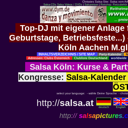
Chrissies Salsa-Site: Salsa vom Ar
Salsa-CDs
Salsa Videos / DVDs
|
Salsareisen
|
Reitshop: Reitzubehör 
Top-DJ mit eigener Anlage f
Geburtstage, Betriebsfeste..
Köln Aachen M.g
INHALTSVERZEICHNIS / SITE MAP
Party-Kalender
N
Adressen: Clubs Österreich
Clubliste Deutschland
worldwid
Salsa Köln
:
Kurse
&
Part
Kongresse:
Salsa-Kalend
ÖS
select your language: - wähle Deine Sprache - choisiss
http://
salsa.at
deutsch
English
http
://
s
a
l
s
a
p
i
c
t
u
r
e
s
.
c