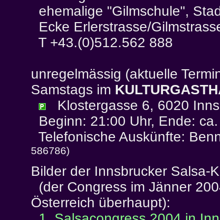
ehemalige "Gilmschule", Sta
Ecke Erlerstrasse/Gilmstrass
T +43.(0)512.562 888
unregelmässig (aktuelle Termi
Samstags im
KULTURGASTHA
Klostergasse 6, 6020 Inns
Beginn: 21:00 Uhr, Ende: ca.
Telefonische Auskünfte: Be
586786)
Bilder der Innsbrucker Salsa-
(der Congress im Jänner 2004
Österreich überhaupt):
1. Salsacongress 2004 in In