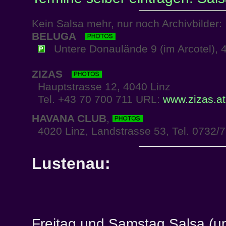
Kein Salsa mehr, nur noch Archivbilder:
BELUGA
Untere Donaulände 9 (im Arcotel), 
ZIZAS
Hauptstrasse 12, 4040 Linz
Tel. +43 70 700 711 URL:
www.zizas.at
HAVANA CLUB
,
4020 Linz, Landstrasse 53, Tel. 0732/7
Lustenau:
Freitag und Samstag Salsa (u