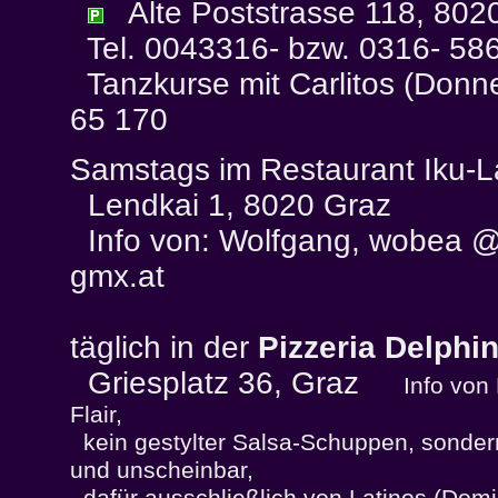
Alte Poststrasse 118, 802
Tel. 0043316- bzw. 0316- 58
Tanzkurse mit Carlitos (Donner
65 170
Samstags im Restaurant Iku-L
Lendkai 1, 8020 Graz
Info von: Wolfgang, wobea @ 
gmx.at
täglich in der
Pizzeria Delphi
Griesplatz 36, Graz
Info von
Flair,
kein gestylter Salsa-Schuppen, sonde
und unscheinbar,