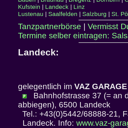
Kufstein
|
Landeck
|
Linz
Lustenau
|
Saalfelden
|
Salzburg
|
St. Pö
Tanzpartnerbörse
|
Vermisst D
Termine selber eintragen: Sal
Landeck:
gelegentlich im
VAZ GARAGE
Bahnhofstrasse 37 (= an d
abbiegen), 6500 Landeck
Tel.: +43(0)5442/68888-21, 
Landeck. Info:
www.vaz-gara