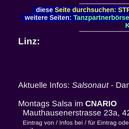
diese
Seite durchsuchen: ST
weitere Seiten:
Tanzpartnerbörs
K
Linz:
Aktuelle Infos:
Salsonaut
- Da
Montags Salsa im
CNARIO
Mauthausenerstrasse 23a, 42
Eintrag von / Infos bei / für Eintrag o