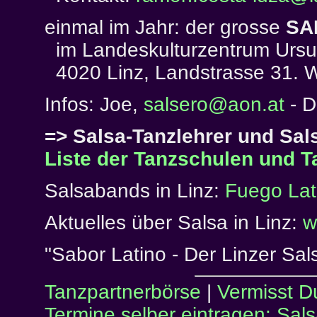
einmal im Jahr: der grosse
SA
im Landeskulturzentrum Ursul
4020 Linz, Landstrasse 31. 
Infos: Joe,
salsero@aon.at
- D
=> Salsa-Tanzlehrer und Sals
Liste der Tanzschulen und T
Salsabands in Linz:
Fuego Lat
Aktuelles über Salsa in Linz:
w
"Sabor Latino - Der Linzer Sal
Tanzpartnerbörse
|
Vermisst D
Termine selber eintragen: Sal