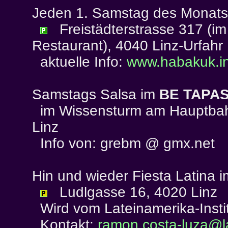
Jeden 1. Samstag des Monats
Freistädterstrasse 317 (i
Restaurant), 4040 Linz-Urfahr
aktuelle Info:
www.habakuk.in
Samstags Salsa im
BE TAPA
im Wissensturm am Hauptbahn
Linz
Info von: grebm @ gmx.net
Hin und wieder Fiesta Latina 
Ludlgasse 16, 4020 Linz
Wird vom Lateinamerika-Instit
Kontakt:
ramon.costa-luza@la