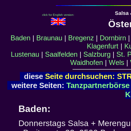
Salsa
click for English version:
Öste
Baden
|
Braunau
|
Bregenz
|
Dornbirn
Klagenfurt
|
Ku
Lustenau
|
Saalfelden
|
Salzburg
|
St. 
Waidhofen
|
Wels
|
diese
Seite durchsuchen: ST
weitere Seiten:
Tanzpartnerbörse
K
Baden:
Donnerstags Salsa + Merengu