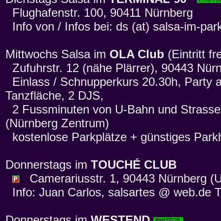
Flughafenstr. 100, 90411 Nürnberg
Info von / Infos bei: ds (at) salsa-im-par
Mittwochs Salsa im
OLA Club
(Eintritt fr
Zufuhrstr. 12 (nähe Plärrer), 90443 Nür
Einlass / Schnupperkurs 20.30h, Party 
Tanzfläche, 2 DJS,
2 Fussminuten von U-Bahn und Strassenb
(Nürnberg Zentrum)
kostenlose Parkplätze + günstiges Par
Donnerstags im
TOUCHÉ CLUB
Camerariusstr. 1, 90443 Nürnberg (U-
Info: Juan Carlos, salsartes @ web.de T
Donnerstags im
WESTEND