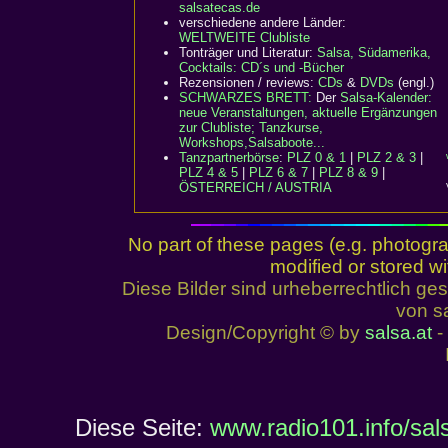
salsatecas.de
verschiedene andere Länder:
WELTWEITE Clubliste
Tonträger und Literatur:
Salsa, Südamerika,
Cocktails: CD´s und -Bücher
Rezensionen / reviews:
CDs
&
DVDs
(engl.)
SCHWARZES BRETT:
Der
Salsa-Kalender:
neue Veranstaltungen, aktuelle Ergänzungen
zur Clubliste; Tanzkurse,
Workshops,Salsaboote...
Tanzpartnerbörse
:
PLZ 0 & 1
|
PLZ 2 & 3
|
PLZ 4 & 5
|
PLZ 6 & 7
|
PLZ 8 & 9
|
ÖSTERREICH / AUSTRIA
No part of these pages (e.g. photogr
modified or stored wi
Diese Bilder sind urheberrechtlich 
von sa
Design/Copyright © by
salsa.at
- 
Diese Seite:
www.radio101.info/sal