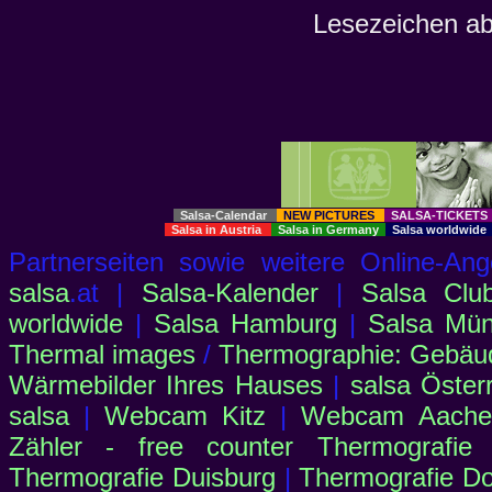
Lesezeichen ab
Salsa-Calendar
NEW PICTURES
SALSA-TICKET
Salsa in Austria
Salsa in Germany
Salsa worldwid
Partnerseiten sowie weitere Online-
salsa
.at |
Salsa-Kalender
|
Salsa Clu
worldwide
|
Salsa Hamburg
|
Salsa Mü
Thermal images
/
Thermographie: Gebäu
Wärmebilder Ihres Hauses
|
salsa Öster
salsa
|
Webcam Kitz
|
Webcam Aachen
Zähler - free counter
Thermografie
Thermografie Duisburg
|
Thermografie D