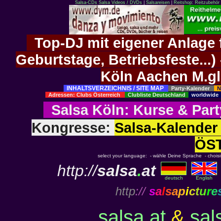
Salsa-CDs
Salsa Videos / DVDs
|
Salsareisen
|
Reitshop: Reitzubehör 
Top-DJ mit eigener Anlage f
Geburtstage, Betriebsfeste..
Köln Aachen M.g
INHALTSVERZEICHNIS / SITE MAP
Party-Kalender
N
Adressen: Clubs Österreich
Clubliste Deutschland
worldwid
Salsa Köln
:
Kurse
&
Part
Kongresse:
Salsa-Kalend
ÖS
select your language: - wähle Deine Sprache - choisiss
http://
salsa
.
at
deutsch
English
http
://
s
a
l
s
a
p
i
c
t
u
r
e
salsa.at
&
sal