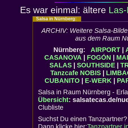
Es war einmal: ältere
Las-
Salsa in Nürnberg:
ARCHIV: Weitere Salsa-Bilder
aus dem Raum Nür
Nürnberg:
AIRPORT
|
CASANOVA
|
FOGÓN
|
MA
SALAS
|
SOUTHSIDE
|
T
Tanzcafe NOBIS
|
LIMBA
CUBANITO
|
E-WERK
|
PA
Salsa in Raum Nürnberg - Erla
Übersicht
: salsatecas.de/nu
Clubliste
Suchst Du einen Tanzpartner?
Dann klicke hier:
Tanzpartner i