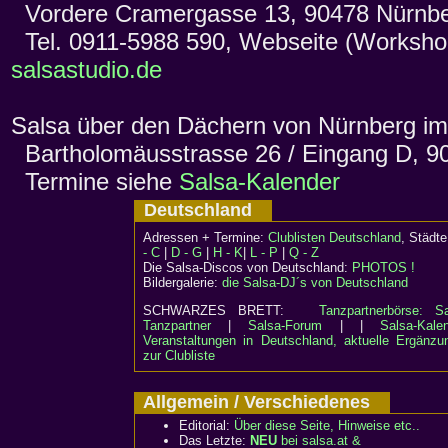
Vordere Cramergasse 13, 90478 Nürnb
Tel. 0911-5988 590, Webseite (Workshop
salsastudio.de
Salsa über den Dächern von Nürnberg i
Bartholomäusstrasse 26 / Eingang D, 9
Termine siehe
Salsa-Kalender
Deutschland
Adressen + Termine:
Clublisten Deutschland
, Städ
- C
|
D - G
|
H - K
|
L - P
|
Q - Z
Die Salsa-Discos von Deutschland:
PHOTOS !
Bildergalerie:
die Salsa-DJ´s von Deutschland
SCHWARZES BRETT:
Tanzpartnerbörse: Sa
Tanzpartner
|
Salsa-Forum
| |
Salsa-Kalen
Veranstaltungen in Deutschland, aktuelle Ergänzu
zur Clubliste
Allgemein / Verschiedenes
Editorial:
Über diese Seite, Hinweise etc..
Das Letzte:
NEU
bei salsa.at &