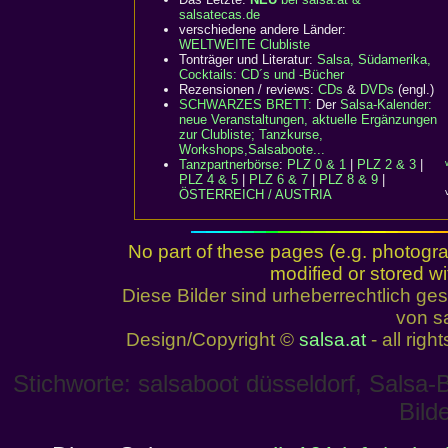
salsatecas.de
verschiedene andere Länder:
WELTWEITE Clubliste
Tonträger und Literatur:
Salsa, Südamerika,
Cocktails: CD´s und -Bücher
Rezensionen / reviews:
CDs
&
DVDs
(engl.)
SCHWARZES BRETT:
Der
Salsa-Kalender:
neue Veranstaltungen, aktuelle Ergänzungen
zur Clubliste; Tanzkurse,
Workshops,Salsaboote...
Tanzpartnerbörse
:
PLZ 0 & 1
|
PLZ 2 & 3
|
PLZ 4 & 5
|
PLZ 6 & 7
|
PLZ 8 & 9
|
ÖSTERREICH / AUSTRIA
No part of these pages (e.g. photogr
modified or stored wi
Diese Bilder sind urheberrechtlich 
von sa
Design/Copyright ©
salsa.at
- all righ
Stichworte: salsaboot düsseldorf, Salsa-
Bild