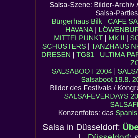
Salsa-Szene: Bilder-Archiv 
Salsa-Partie
Bürgerhaus Bilk
|
CAFE SA
HAVANA
|
LÖWENBURG
MITTELPUNKT
|
MK II
|
S
SCHUSTERS
|
TANZHAUS 
DRESEN
|
TG81
|
ULTIMA PA
Z
SALSABOOT 2004
|
SALS
Salsaboot 19.8. 
Bilder des Festivals / Kong
SALSAFEVERDAYS 20
SALSAF
Konzertfotos: das
Spanis
Salsa in Düsseldorf:
Übe
|
Düsseldorf
: 