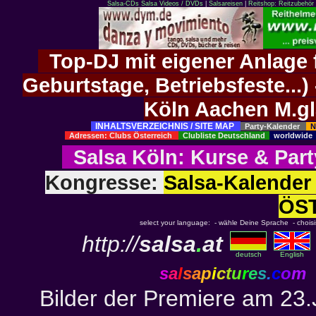
Salsa-CDs
Salsa Videos / DVDs
|
Salsareisen
|
Reitshop: Reitzubehör 
Top-DJ mit eigener Anlage f
Geburtstage, Betriebsfeste..
Köln Aachen M.g
INHALTSVERZEICHNIS / SITE MAP
Party-Kalender
N
Adressen: Clubs Österreich
Clubliste Deutschland
worldwid
Salsa Köln
:
Kurse
&
Part
Kongresse:
Salsa-Kalend
ÖS
select your language: - wähle Deine Sprache - choisiss
http://
salsa
.
at
deutsch
English
s
a
l
s
a
p
i
c
t
u
r
e
s
.
c
o
m
Bilder der Premiere am 23.J