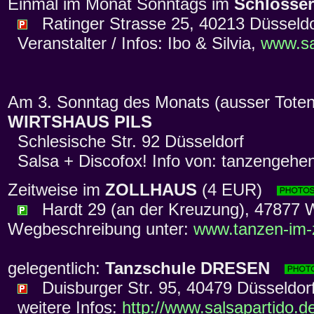
Einmal im Monat Sonntags im
Schlösser
Ratinger Strasse 25, 40213 Düsseldo
Veranstalter / Infos: Ibo & Silvia,
www.sa
Am 3. Sonntag des Monats (ausser Toten
WIRTSHAUS PILS
Schlesische Str. 92 Düsseldorf
Salsa + Discofox! Info von: tanzengehe
Zeitweise im
ZOLLHAUS
(4 EUR)
Hardt 29 (an der Kreuzung), 47877 Wil
Wegbeschreibung unter:
www.tanzen-im-
gelegentlich:
Tanzschule DRESEN
Duisburger Str. 95, 40479 Düsseldor
weitere Infos:
http://www.salsapartido.d