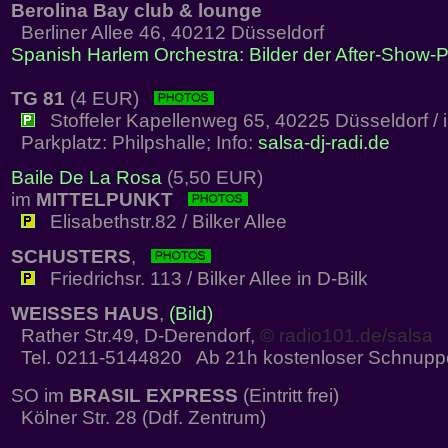
Berolina Bay club & lounge
Berliner Allee 46, 40212 Düsseldorf
Spanish Harlem Orchestra: Bilder der After-Show-P
TG 81
(4 EUR)
Stoffeler Kapellenweg 65, 40225 Düsseldorf / 
Parkplatz: Philpshalle; Info:
salsa-dj-radi.de
Baile De La Rosa
(5,50 EUR)
im
MITTELPUNKT
Elisabethstr.82 / Bilker Allee
SCHUSTERS
,
Friedrichsr. 113 / Bilker Allee in D-Bilk
WEISSES HAUS
,
(Bild)
Rather Str.49, D-Derendorf,
© radio101.de/salsa
Tel. 0211-5144820 Ab 21h kostenloser Schnupp
SO im
BRASIL EXPRESS
(Eintritt frei)
Kölner Str. 28 (Ddf. Zentrum)