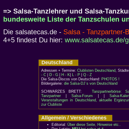
=> Salsa-Tanzlehrer und Salsa-Tanzkur
bundesweite Liste der Tanzschulen un
Die salsatecas.de -
Salsa - Tanzpartner-
4+5 findest Du hier:
www.salsatecas.de/g
Deutschland
Adressen + Termine:
Clublisten Deutschland
, Städ
- C
|
D - G
|
H - K
|
L - P
|
Q - Z
Die Salsa-Discos von Deutschland:
PHOTOS !
Bildergalerie:
die Salsa-DJ´s von Deutschland
SCHWARZES BRETT:
Tanzpartnerbörse: Sa
Tanzpartner
|
Salsa-Forum
| |
Salsa-Kalen
Veranstaltungen in Deutschland, aktuelle Ergänzu
zur Clubliste
Allgemein / Verschiedenes
Editorial:
Über diese Seite, Hinweise etc..
Das Letzte:
NEU
bei salsa.at &