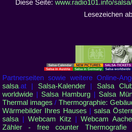
Diese Seite:
www.radio101.info/salsa
Lesezeichen ab
Salsa-Calendar
NEW PICTURES
SALSA-TICKET
Salsa in Austria
Salsa in Germany
Salsa worldwid
Partnerseiten sowie weitere Online-
salsa
.at |
Salsa-Kalender
|
Salsa Clu
worldwide
|
Salsa Hamburg
|
Salsa Mü
Thermal images
/
Thermographie: Gebäu
Wärmebilder Ihres Hauses
|
salsa Öster
salsa
|
Webcam Kitz
|
Webcam Aachen
Zähler - free counter
Thermografie