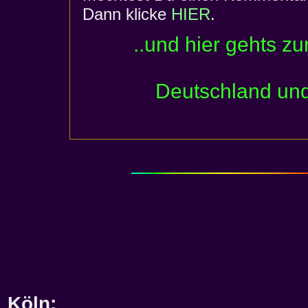
Dann klicke
HIER
.
..und hier gehts zu
Deutschland und
Köln
: