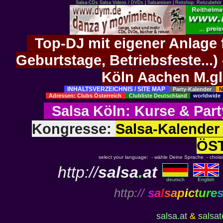
Salsa-CDs
Salsa Videos / DVDs
|
Salsareisen
|
Reitshop: Reitzubehör 
Top-DJ mit eigener Anlage f
Geburtstage, Betriebsfeste..
Köln Aachen M.g
INHALTSVERZEICHNIS / SITE MAP
Party-Kalender
N
Adressen: Clubs Österreich
Clubliste Deutschland
worldwid
Salsa Köln
:
Kurse
&
Part
Kongresse:
Salsa-Kalend
ÖS
select your language: - wähle Deine Sprache - choisiss
http://
salsa
.
at
deutsch
English
http
://
s
a
l
s
a
p
i
c
t
u
r
e
salsa.at
&
salsa