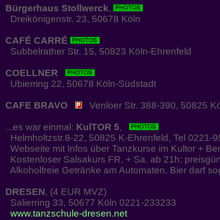
Bürgerhaus Stollwerck
,
Dreikönigenstr. 23, 50678 Köln
CAFÉ CARRÉ
Subbelrather Str. 15, 50823 Köln-Ehrenfeld
COELLNER
Ubierring 22, 50678 Köln-Südstadt
CAFE BRAVO
Venloer Str. 388-390, 50825 Kö
...es war einmal:
KulTOR 5
,
Helmholtzstr.8-22, 50825 K-Ehrenfeld, Tel 0221-
Webseite mit Infos über Tanzkurse im Kultor + Be
Kostenloser Salsakurs FR. + Sa. ab 21h; preisgün
Alkoholfreie Getränke am Automaten, Bier darf so
DRESEN
, (4 EUR MVZ)
Salierring 33, 50677 Köln 0221-233233
www.tanzschule-dresen.net