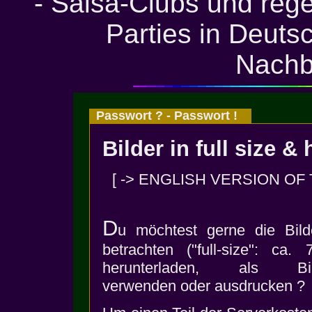
- Salsa-Clubs und rege
Parties in Deuts
Nachb
Passwort ? - Passwort !
Bilder in full size &
[ -> ENGLISH VERSION OF
D
u möchtest gerne die Bild
betrachten ("full-size": ca.
herunterladen, als Bilds
verwenden oder ausdrucken ?