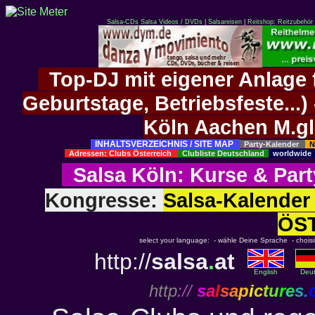
Salsa-CDs
Salsa Videos / DVDs
|
Salsareisen
|
Reitshop: Reitzubehör 
Top-DJ mit eigener Anlage f
Geburtstage, Betriebsfeste..
Köln Aachen M.g
INHALTSVERZEICHNIS / SITE MAP
Party-Kalender
N
Adressen: Clubs Österreich
Clubliste Deutschland
worldwid
Salsa Köln
:
Kurse
&
Part
Kongresse:
Salsa-Kalend
ÖS
select your language: - wähle Deine Sprache - choisiss
http://
salsa
.
at
English
Deu
http
://
s
a
l
s
a
p
i
c
t
u
r
e
s
.