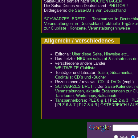
Salsa-Clubs sortiert nach
WOCHENTAGEN
Die Salsa-Discos von Deutschland:
PHOTOS !
Bildergalerie:
die Salsa-DJ´s von Deutschland
SCHWARZES BRETT:
Tanzpartner in Deutschl
Veranstaltungen in Deutschland, aktuelle Ergänzu
zur Clubliste
|
Konzerte, Veranstaltungshinweise
Allgemein / Verschiedenes
Editorial:
Über diese Seite, Hinweise etc..
Das Letzte:
NEU
bei salsa.at & salsatecas.de
verschiedene andere Länder:
WELTWEITE Clubliste
Tonträger und Literatur:
Salsa, Südamerika,
Cocktails: CD´s und -Bücher
Rezensionen / reviews:
CDs
&
DVDs
(engl.)
SCHWARZES BRETT:
Der
Salsa-Kalender: n
Veranstaltungen, aktuelle Ergänzungen zur Clu
Tanzkurse, Workshops,Salsaboote...
Tanzpartnerbörse
:
PLZ 0 & 1
|
PLZ 2 & 3
|
PLZ
|
PLZ 6 & 7
|
PLZ 8 & 9
|
ÖSTERREICH / AU
Web
w