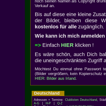
noch seinen Namen als Copyright drunte
Verkauf an.
Bis auf diese eine kleine Zusa
der Bilder, bleiben diese W
kostenlos für alle
zugänglich.
Wie kann ich mich anmelden
=>
Einfach
HIER
klicken !
Es wäre schön, auch Dich bal
die uneingeschränkten Zugriff a
Möchtest Du einmal ohne Passwort te
(Bilder vergrößern, kein Kopierschutz e
HIER: Bilder aus Irland
.
Deutschland
Adressen + Termine:
Clublisten Deutschland
, Stä
A-G
|
H-P
|
Q-Z