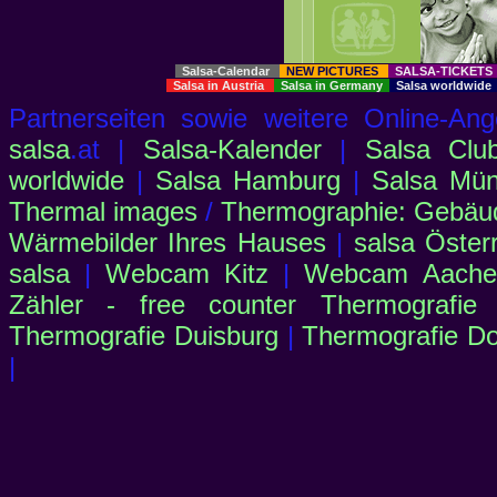
Salsa-Calendar
NEW PICTURES
SALSA-TICKET
Salsa in Austria
Salsa in Germany
Salsa worldwid
Partnerseiten sowie weitere Online-
salsa
.at |
Salsa-Kalender
|
Salsa Clu
worldwide
|
Salsa Hamburg
|
Salsa Mü
Thermal images
/
Thermographie: Gebäu
Wärmebilder Ihres Hauses
|
salsa Öster
salsa
|
Webcam Kitz
|
Webcam Aachen
Zähler - free counter
Thermografie
Thermografie Duisburg
|
Thermografie D
|