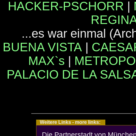
HACKER-PSCHORR
|
REGINA
...es war einmal (Arch
BUENA VISTA
|
CAESA
MAX`s
|
METROPO
PALACIO DE LA SALSA
Weitere Links - more links:
Die Partnerstadt von München 