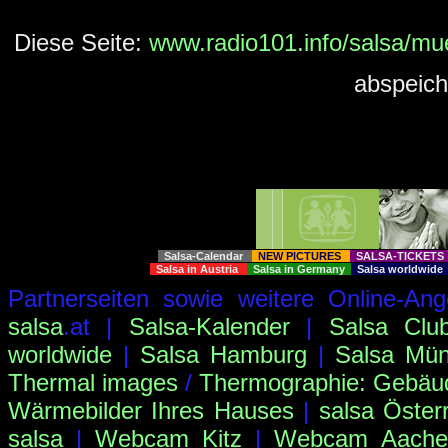
Diese Seite:
www.radio101.info/salsa/mu
abspeich
Salsa-Calendar
NEW PICTURES
SALSA-TICKET
Salsa in Austria
Salsa in Germany
Salsa worldwid
Partnerseiten sowie weitere Online-
salsa
.at |
Salsa-Kalender
|
Salsa Clu
worldwide
|
Salsa Hamburg
|
Salsa Mü
Thermal images
/
Thermographie: Gebäu
Wärmebilder Ihres Hauses
|
salsa Öster
salsa
|
Webcam Kitz
|
Webcam Aachen