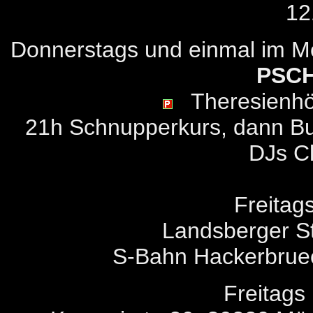
12
Donnerstags und einmal im 
PSC
Theresienhö
21h Schnupperkurs, dann Bu
DJs Cl
Freitag
Landsberger St
S-Bahn Hackerbruec
Freitags