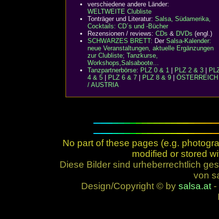
verschiedene andere Länder:
WELTWEITE Clubliste
Tonträger und Literatur:
Salsa, Südamerika,
Cocktails: CD´s und -Bücher
Rezensionen / reviews:
CDs
&
DVDs
(engl.)
SCHWARZES BRETT:
Der
Salsa-Kalender:
neue Veranstaltungen, aktuelle Ergänzungen
zur Clubliste; Tanzkurse,
Workshops,Salsaboote...
Tanzpartnerbörse
:
PLZ 0 & 1
|
PLZ 2 & 3
|
PL
4 & 5
|
PLZ 6 & 7
|
PLZ 8 & 9
|
ÖSTERREICH
/ AUSTRIA
No part of these pages (e.g. photogr
modified or stored wi
Diese Bilder sind urheberrechtlich 
von sa
Design/Copyright © by
salsa.at
- 