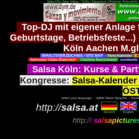
Salsa-CDs
Salsa Videos / DVDs
|
Salsareisen
|
Reitshop: Reitzubehör 
Top-DJ mit eigener Anlage f
Geburtstage, Betriebsfeste..
Köln Aachen M.g
INHALTSVERZEICHNIS / SITE MAP
Party-Kalender
N
Adressen: Clubs Österreich
Clubliste Deutschland
worldwid
Salsa Köln
:
Kurse
&
Part
Kongresse:
Salsa-Kalend
ÖS
select your language: - wähle Deine Sprache - choisiss
http://
salsa.at
deutsch
English
http
://
s
a
l
s
a
p
i
c
t
u
r
e