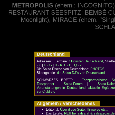
METROPOLIS
(ehem.: INCOGNITO
RESTAURANT SEESPITZ: BEMBÉ CUB
Moonlight), MIRAGE (ehem. "Sin
SCHL
Deutschland
Adressen + Termine:
Clublisten Deutschland
, Städ
- C
|
D - G
|
H - K
|
L - P
|
Q - Z
Die Salsa-Discos von Deutschland:
PHOTOS !
Bildergalerie:
die Salsa-DJ´s von Deutschland
SCHWARZES BRETT:
Tanzpartnerbörse: Sa
Tanzpartner
|
Salsa-Forum
| |
Salsa-Kalen
Veranstaltungen in Deutschland, aktuelle Ergänzu
zur Clubliste
Allgemein / Verschiedenes
Editorial:
Über diese Seite, Hinweise etc..
Das Letzte:
NEU
bei salsa.at & salsatecas.de