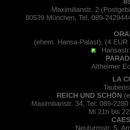
8
Maximilianstr. 2 (Postgeb
80539 München, Tel. 089-2429444
ORA
(ehem. Hansa-Palast), (4 EU
Hansastr.4
PARAD
Altheimer Ec
LA C
Taubenst
REICH UND SCHÖN
(e
Maximilianstr. 34, Tel: 089-228
Mi 21h bis 22
CAES
Neuturmstr. 5, Am